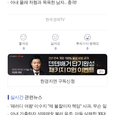
아내 몰래 처형과 목욕한 남자.. 충격!
한국경제TV
좋아요
싫어요
후속기사 원해요
0
0
0
2
/
3
한경지면 구독신청
실시간
관련뉴스
'패러디 여왕' 이수지 "제 불찰이자 책임" 사과, 무슨 일
아내 가출하자 성매매女 불러 음주, 아들 살해한 30대