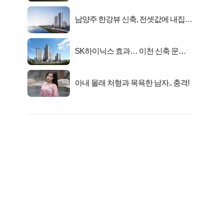
남양주 한강뷰 신축, 전셋값에 내집마
련!
SK하이닉스 효과… 이천 신축 문의
급증!
아내 몰래 처형과 목욕한 남자.. 충격!