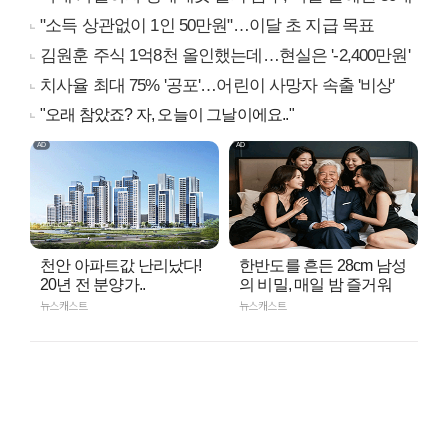
"소득 상관없이 1인 50만원"…이달 초 지급 목표
김원훈 주식 1억8천 올인했는데…현실은 '-2,400만원'
치사율 최대 75% '공포'…어린이 사망자 속출 '비상'
"오래 참았죠? 자, 오늘이 그날이에요.."
천안 아파트값 난리났다!
한반도를 흔든 28cm 남성
20년 전 분양가..
의 비밀, 매일 밤 즐거워
뉴스캐스트
뉴스캐스트