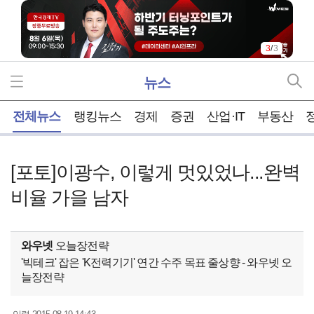
3
/
3
뉴스
홈
전체뉴스
랭킹뉴스
경제
증권
산업·IT
부동산
[포토]이광수, 이렇게 멋있었나...완벽
비율 가을 남자
와우넷
오늘장전략
'빅테크' 잡은 'K전력기기' 연간 수주 목표 줄상향 - 와우넷 오
늘장전략