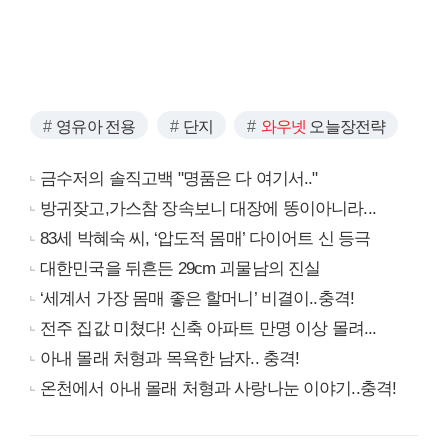
영유아 전용
단지
와우넷
오늘장전략
금수저의 솔직고백 "명품은 다 여기서.."
방귀잦고,가스참 장속보니 대장에 똥이아니라...
83세 박혜숙 씨, ‘압도적 몸매’ 다이어트 신 등극
대한민국을 뒤흔든 29cm 괴물남의 진실
‘세계서 가장 몸매 좋은 할머니’ 비결이..충격!
전주 집값 미쳤다! 신축 아파트 만명 이상 몰려...
아내 몰래 처형과 목욕한 남자.. 충격!
온천에서 아내 몰래 처형과 사랑나눈 이야기..충격!