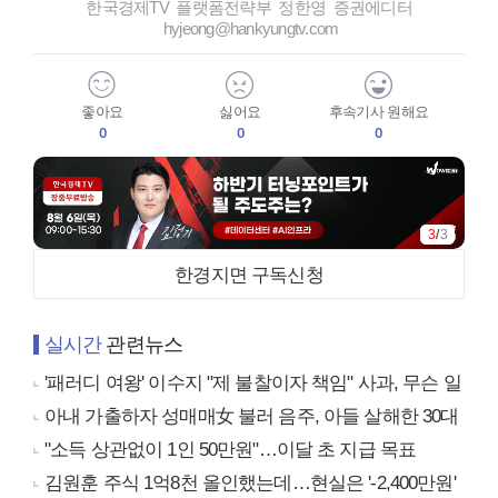
한국경제TV 플랫폼전략부 정한영 증권에디터
hyjeong@hankyungtv.com
좋아요
싫어요
후속기사 원해요
0
0
0
3
/
3
한경지면 구독신청
실시간
관련뉴스
'패러디 여왕' 이수지 "제 불찰이자 책임" 사과, 무슨 일
아내 가출하자 성매매女 불러 음주, 아들 살해한 30대
"소득 상관없이 1인 50만원"…이달 초 지급 목표
김원훈 주식 1억8천 올인했는데…현실은 '-2,400만원'