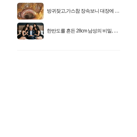
방귀잦고,가스참 장속보니 대장에 똥
이아니라...
한반도를 흔든 28cm 남성의 비밀, 매
일 밤 즐거워