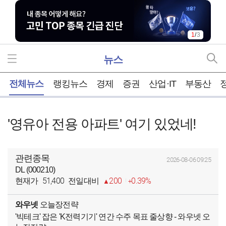
1
/
3
뉴스
홈
전체뉴스
랭킹뉴스
경제
증권
산업·IT
부동산
'영유아 전용 아파트' 여기 있었네!
관련종목
2026-08-06 09:25
DL (000210)
51,400
200
0.39%
현재가
전일대비
와우넷
오늘장전략
'빅테크' 잡은 'K전력기기' 연간 수주 목표 줄상향 - 와우넷 오