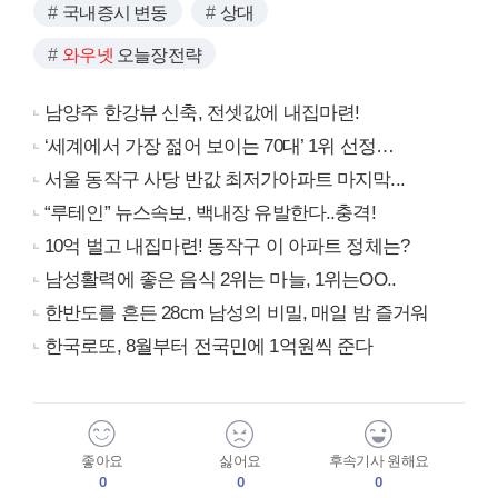
국내증시 변동
상대
와우넷
오늘장전략
남양주 한강뷰 신축, 전셋값에 내집마련!
‘세계에서 가장 젊어 보이는 70대’ 1위 선정…
서울 동작구 사당 반값 최저가아파트 마지막...
“루테인” 뉴스속보, 백내장 유발한다..충격!
10억 벌고 내집마련! 동작구 이 아파트 정체는?
남성활력에 좋은 음식 2위는 마늘, 1위는OO..
한반도를 흔든 28cm 남성의 비밀, 매일 밤 즐거워
한국로또, 8월부터 전국민에 1억원씩 준다
좋아요
싫어요
후속기사 원해요
0
0
0