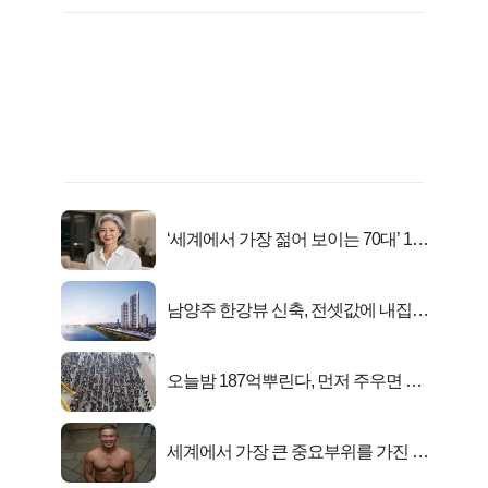
‘세계에서 가장 젊어 보이는 70대’ 1위
선정…
남양주 한강뷰 신축, 전셋값에 내집마
련!
오늘밤 187억뿌린다, 먼저 주우면 최
대1억..!
세계에서 가장 큰 중요부위를 가진 남
자의 진실