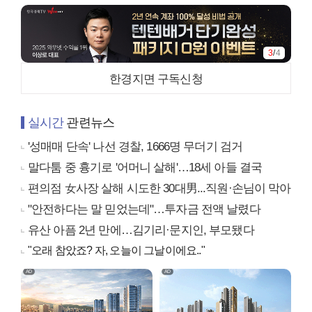
3
/
4
한경지면 구독신청
실시간
관련뉴스
'성매매 단속' 나선 경찰, 1666명 무더기 검거
말다툼 중 흉기로 '어머니 살해'…18세 아들 결국
편의점 女사장 살해 시도한 30대男...직원·손님이 막아
"안전하다는 말 믿었는데"…투자금 전액 날렸다
유산 아픔 2년 만에…김기리·문지인, 부모됐다
"오래 참았죠? 자, 오늘이 그날이에요.."