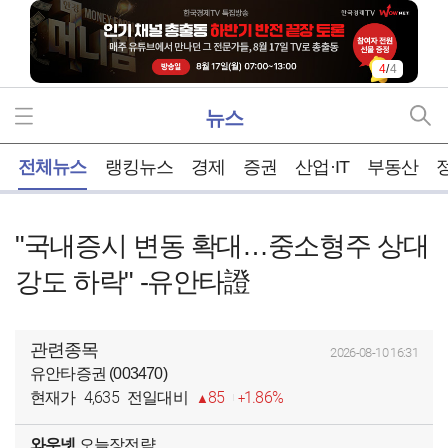
4
/
4
뉴스
홈
전체뉴스
랭킹뉴스
경제
증권
산업·IT
부동산
"국내증시 변동 확대…중소형주 상대
강도 하락" -유안타證
관련종목
2026-08-10 16:31
유안타증권 (003470)
4,635
85
1.86%
현재가
전일대비
와우넷
오늘장전략