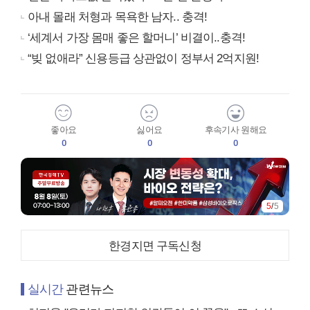
아내 몰래 처형과 목욕한 남자.. 충격!
‘세계서 가장 몸매 좋은 할머니’ 비결이..충격!
“빚 없애라” 신용등급 상관없이 정부서 2억지원!
좋아요
싫어요
후속기사 원해요
0
0
0
5
/
5
한경지면 구독신청
실시간
관련뉴스