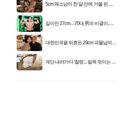
5cm 왜소남이 한 달 만에 거물 된 사
연
길이만 27cm…70대 男의 비결이..충
격!
대한민국을 뒤흔든 29cm 괴물남의
진실
계단 내려가다 '철렁'... 발목 꺾이는 이
유