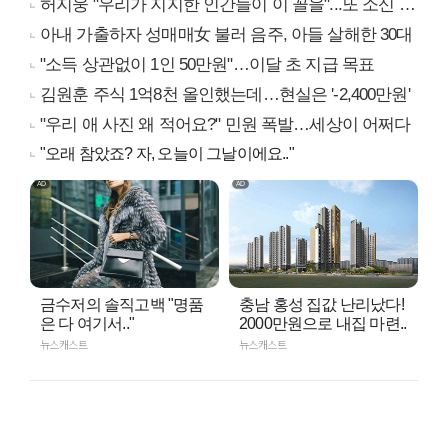
허지웅 "우리가 지지한 인간들이 이 꼴을"...또 소신 발언
아내 가출하자 성매매女 불러 음주, 아들 살해한 30대
"소득 상관없이 1인 50만원"…이달 초 지급 목표
김원훈 주식 1억8천 올인했는데…현실은 '-2,400만원'
"우리 애 사진 왜 적어요?" 민원 폭발…세상이 어쩌다
"오래 참았죠? 자, 오늘이 그날이에요.."
금수저의 솔직고백 "명품
충남 홍성 집값 난리났다!
은 다 여기서.."
2000만원으로 내집 마련..
뉴스캐스트
뉴스캐스트