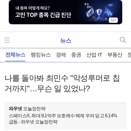
1
/
5
뉴스
홈
전체뉴스
랭킹뉴스
경제
증권
산업·IT
부동산
나를 돌아봐 최민수 "악성루머로 칩
거까지"…무슨 일 있었나?
와우넷
오늘장전략
스페이스X, 최대 9.1억주 보호예수 해제 우려 딛고 6.14%
급등 - 와우넷 오늘장전략