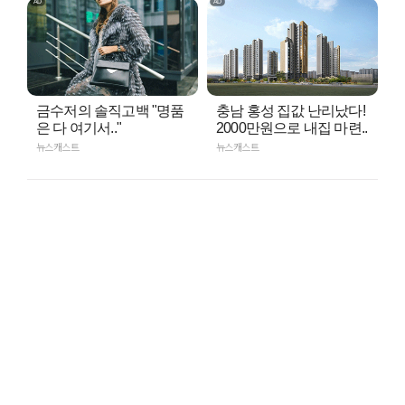
금수저의 솔직고백 "명품
충남 홍성 집값 난리났다!
은 다 여기서.."
2000만원으로 내집 마련..
뉴스캐스트
뉴스캐스트