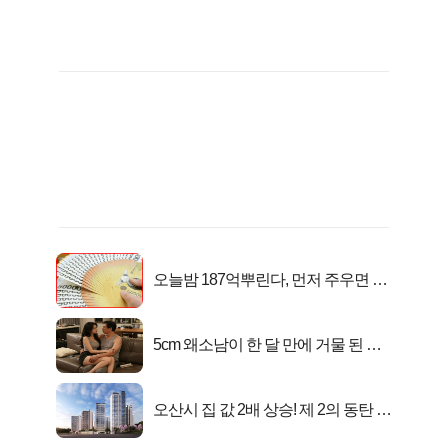
오늘밤 187억뿌린다, 먼저 주우면 최
대1억..!
5cm 왜소남이 한 달 만에 거물 된 사
연
오산시 집 값 2배 상승! 제 2의 동탄 신
화..