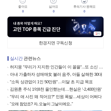
좋아요
싫어요
후속기사 원해요
0
0
0
2
/
4
한경지면 구독신청
실시간
관련뉴스
허지웅 "우리가 지지한 인간들이 이 꼴을"...또 소신 발언
아내 가출하자 성매매女 불러 음주, 아들 살해한 30대
"소득 상관없이 1인 50만원"…이달 초 지급 목표
김원훈 주식 1억8천 올인했는데…현실은 '-2,400만원'
"우리 애 사진 왜 적어요?" 민원 폭발…세상이 어쩌다
"오래 참았죠? 자, 오늘이 그날이에요.."