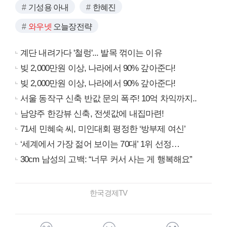
기성용 아내
한혜진
와우넷
오늘장전략
계단 내려가다 '철렁'... 발목 꺾이는 이유
빚 2,000만원 이상, 나라에서 90% 갚아준다!
빚 2,000만원 이상, 나라에서 90% 갚아준다!
서울 동작구 신축 반값 문의 폭주! 10억 차익까지..
남양주 한강뷰 신축, 전셋값에 내집마련!
71세 민혜숙 씨, 미인대회 평정한 ‘방부제 여신’
‘세계에서 가장 젊어 보이는 70대’ 1위 선정…
30cm 남성의 고백: “너무 커서 사는 게 행복해요”
한국경제TV