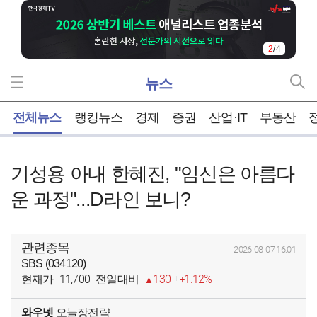
3
/
4
뉴스
홈
전체뉴스
랭킹뉴스
경제
증권
산업·IT
부동산
기성용 아내 한혜진, "임신은 아름다
운 과정"...D라인 보니?
관련종목
2026-08-07 16:01
SBS (034120)
11,700
130
1.12%
현재가
전일대비
와우넷
오늘장전략