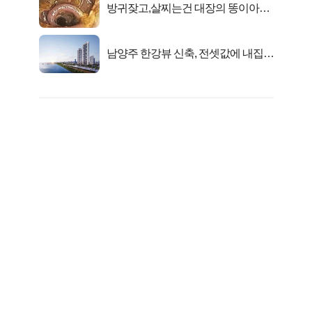
방귀잦고,살찌는건 대장의 똥이아니
라??
남양주 한강뷰 신축, 전셋값에 내집마
련!