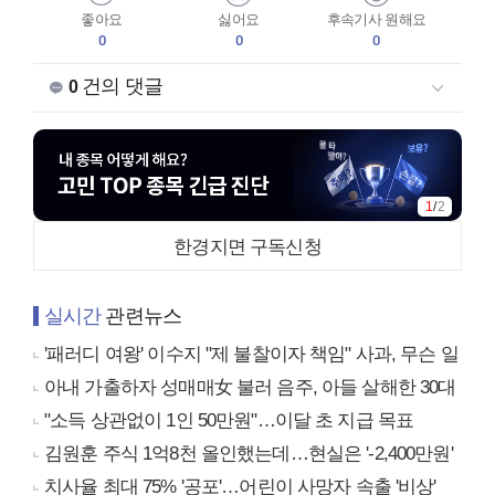
좋아요
싫어요
후속기사 원해요
0
0
0
건의 댓글
0
2
/
2
한경지면 구독신청
실시간
관련뉴스
'패러디 여왕' 이수지 "제 불찰이자 책임" 사과, 무슨 일
아내 가출하자 성매매女 불러 음주, 아들 살해한 30대
"소득 상관없이 1인 50만원"…이달 초 지급 목표
김원훈 주식 1억8천 올인했는데…현실은 '-2,400만원'
치사율 최대 75% '공포'…어린이 사망자 속출 '비상'