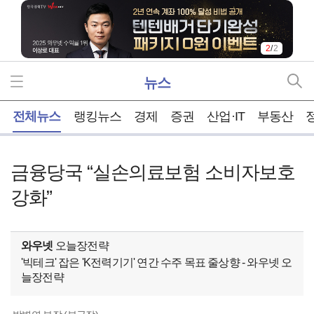
1
/
2
뉴스
홈
전체뉴스
랭킹뉴스
경제
증권
산업·IT
부동산
금융당국 “실손의료보험 소비자보호
강화”
와우넷
오늘장전략
'빅테크' 잡은 'K전력기기' 연간 수주 목표 줄상향 - 와우넷 오
늘장전략