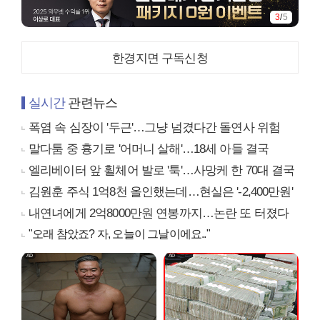
4
/
5
한경지면 구독신청
실시간
관련뉴스
폭염 속 심장이 '두근'…그냥 넘겼다간 돌연사 위험
말다툼 중 흉기로 '어머니 살해'…18세 아들 결국
엘리베이터 앞 휠체어 발로 '툭'…사망케 한 70대 결국
김원훈 주식 1억8천 올인했는데…현실은 '-2,400만원'
내연녀에게 2억8000만원 연봉까지…논란 또 터졌다
"오래 참았죠? 자, 오늘이 그날이에요.."