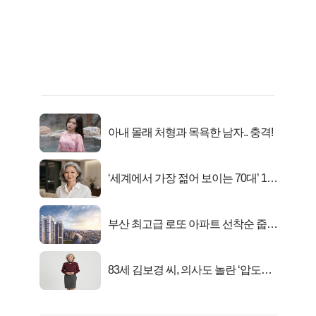
아내 몰래 처형과 목욕한 남자.. 충격!
‘세계에서 가장 젊어 보이는 70대’ 1위
선정…
부산 최고급 로또 아파트 선착순 줍줍
떴다!
83세 김보경 씨, 의사도 놀란 ‘압도적
피지컬’