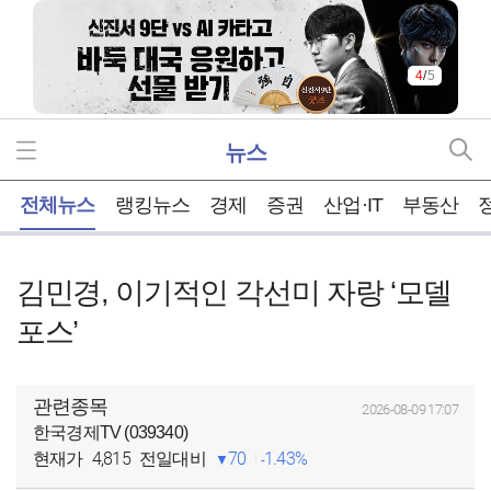
4
/
5
뉴스
홈
전체뉴스
랭킹뉴스
경제
증권
산업·IT
부동산
김민경, 이기적인 각선미 자랑 ‘모델
포스’
관련종목
2026-08-09 17:07
한국경제TV (039340)
4,815
70
1.43%
현재가
전일대비