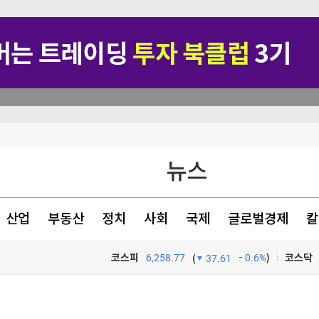
 띄워
뉴스
 부품장비 우선 사용"
산업
부동산
정치
사회
국제
글로벌경제
칼
코스피
6,258.77
0.6%
)
코스닥
(
37.61
TV프로그램
와우