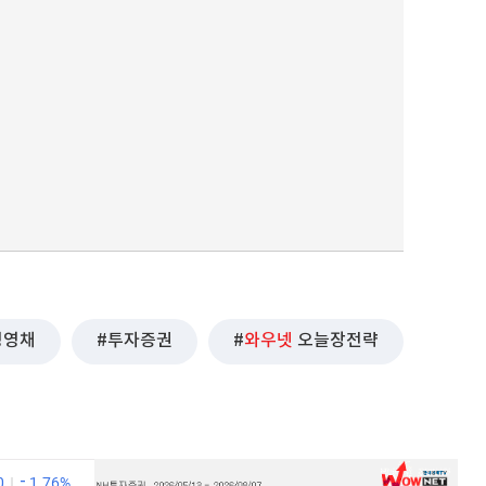
정영채
투자증권
와우넷
오늘장전략
0
1.76%