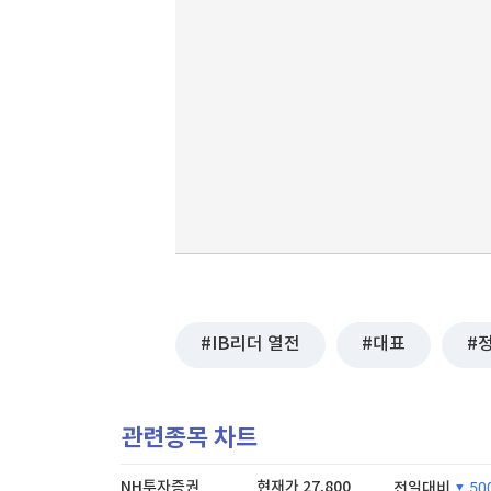
IB리더 열전
대표
관련종목 차트
NH투자증권
현재가
27,800
전일대비
50