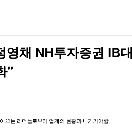
TV홈
무료방송
전체뉴스
 띄워
증권
파트너스
경제
종목핫라인
추천 상
산업
 띄워
경제
오늘의 
정치
생활경제
수익후기
국제
기업·CEO
이벤트
칼럼·연재
 정영채 NH투자증권 IB
특집방송
전체 프로그램
화"
채널/편성
지역별채널
)
편성표
투자은행을 이끄는 리더들로부터 업계의 현황과 나가가야할