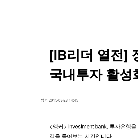
한국경제TV
뉴스홈
최고위원도 '석청 대전'…1위 최민희 겨냥 박선원
머니팜 모닝라이브
증권
굿모닝 작전
금융
최고위원도 '석청 대전'…1위 최민희 겨냥 박선원
오늘장 뭐사지?
부동산
[오후5시] 뉴스플러스
사회
온로드 (ON ROAD) 인사이트
글로벌경제
[IB리더 열전]
랭킹뉴스
국내투자 활성
미네르바아카데미
증권 데이터
입력
2015-08-28 14:45
스페셜강의
특징주 뉴스
투자/재테크
매매신호 (랭킹100
부동산/세무
투자분석
<앵커> Investment bank, 
산업
국내증시
[모집-3기-] 돈버는 트레이딩 투자 북클럽
환율
길을 들어보는 시간입니다.