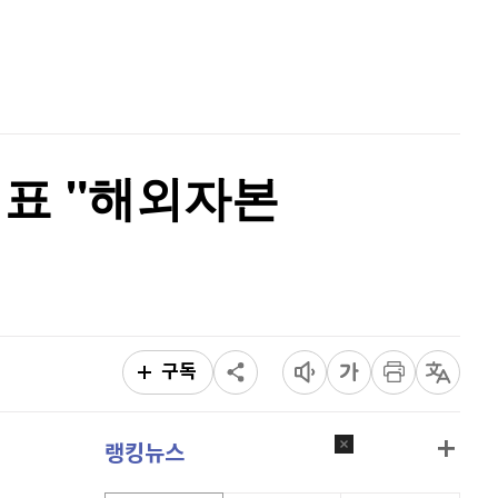
퀀텀
919
(
-0.11%
)
홈
AI추천
이더리움 클래식
9,200
(
1.1%
)
품
마켓이슈
특징주
이벤트
비트코인
91,640,000
(
-0.22%
)
대표 "해외자본
구독
랭킹뉴스