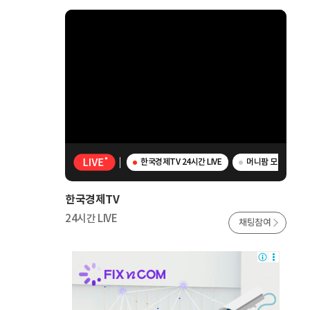
한국경제TV 24시간 LIVE
머니팜 모닝라이브 
한국경제TV
24시간 LIVE
채팅참여