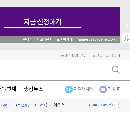
→ 온라인 투자교육은 미네르바아카데미 / minervaacademy.co.kr
비트코인
91,640,000
(
-0.22%
)
와우넷
한경구독
로그인
고객센터
이더리움
2,705,000
(
-0.33%
)
리플
1,464
(
-1.53%
)
럼·연재
랭킹뉴스
지역별채널
편성표
비트코인 캐시
304,700
(
0.79%
)
798.81
0.36%
)
이오스
896
(
-0.45%
)
(
2.86
비트코인 골드
1,313
(
-763.82%
)
넷
주식창