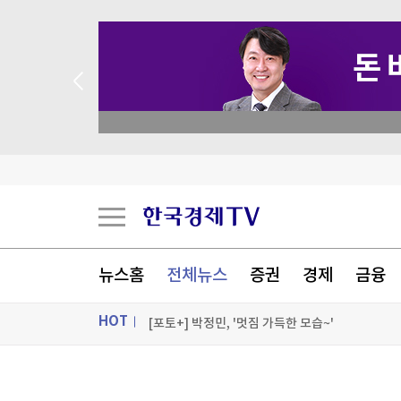
 애널리스트 업종 분석
최고위원도 '석청 대전'…1위 최민희 겨냥 박선원
與 싱크탱크 민주硏 "교육교부금 개편 반대"
金 "반도체로 황금 호남시대 완성"…鄭 "호남기업
뉴스홈
전체뉴스
증권
경제
금융
프랑스 대선판 덮친 가짜뉴스…러시아 연계 의혹
HOT
[포토+] 박정민, '멋짐 가득한 모습~'
"나야, '흑백요리사' 시즌3"
ON AIR
뉴스
[온에어] 크립토랩스