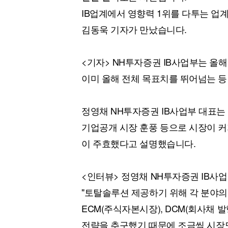
[할인50%] 한·미 투자 올인원 클래스
해외증시
IB업계에서 영향력 1위를 다투는 업
김동욱 기자가 만났습니다.
<기자> NH투자증권 IB사업부는 올
이미 올해 전체 목표치를 뛰어넘는 등
정영채 NH투자증권 IB사업부 대표는
기업공개 시장 훈풍 등으로 시장이 커
이 주효했다고 설명했습니다.
<인터뷰> 정영채 NH투자증권 IB사
"토탈솔루션 제공하기 위해 각 분야의
ECM(주식자본시장), DCM(회사채 
전략을 추구했기 때문에 조금씩 시장