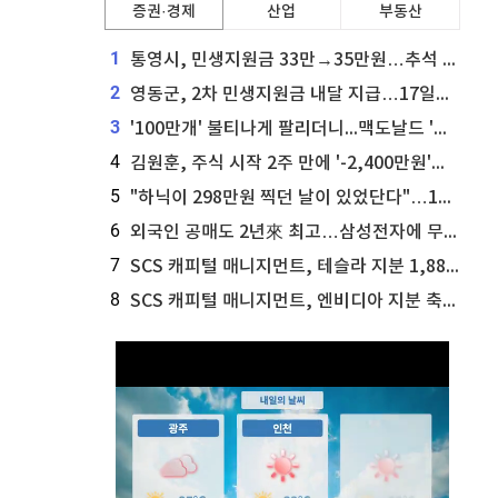
증권·경제
산업
부동산
1
통영시, 민생지원금 33만→35만원…추석 전 푼다
2
영동군, 2차 민생지원금 내달 지급…17일부터 신청 접수
3
'100만개' 불티나게 팔리더니...맥도날드 '충주찰옥수수버거' 돌연 판매 종료
4
김원훈, 주식 시작 2주 만에 '-2,400만원'…"차 한 대 값 날렸다"
5
"하닉이 298만원 찍던 날이 있었단다"…100만 클릭 '전래동화' 정체
6
외국인 공매도 2년來 최고…삼성전자에 무슨일이 [B급기자의 B급리포트]
7
SCS 캐피털 매니지먼트, 테슬라 지분 1,889주 추가 매수
8
SCS 캐피털 매니지먼트, 엔비디아 지분 축소...8,590주 매도