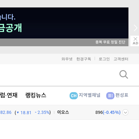
종목 무료 정밀 진단
비트코인
91,117,000
(
-0.8%
)
와우넷
한경구독
로그인
고객센터
이더리움
2,693,000
(
-0.79%
)
리플
1,458
(
-1.96%
)
럼·연재
랭킹뉴스
지역별채널
편성표
비트코인 캐시
302,500
(
0.07%
)
782.86
2.35%
)
이오스
896
(
-0.45%
)
(
18.81
비트코인 골드
1,313
(
-763.82%
)
넷
주식창