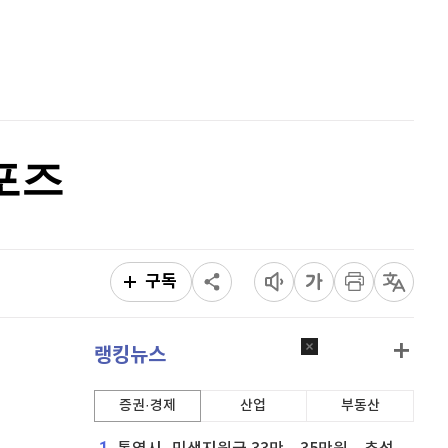
퀀텀
918
(
-0.22%
)
홈
AI추천
이더리움 클래식
9,215
(
1.26%
)
품
마켓이슈
특징주
이벤트
비트코인
91,117,000
(
-0.8%
)
포즈
구독
랭킹뉴스
증권·경제
산업
부동산
1