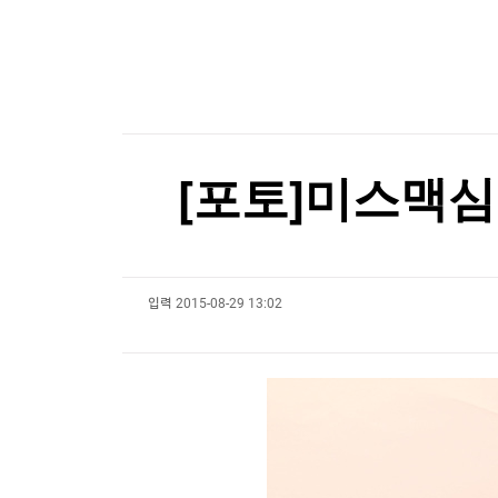
한국경제TV
뉴스홈
알테오젠, 2분기 영업익 342억원…기술수출에 
머니팜 모닝라이브
증권
굿모닝 작전
금융
알테오젠, 2분기 영업익 342억원…기술수출에 
오늘장 뭐사지?
부동산
[오후5시] 뉴스플러스
사회
온로드 (ON ROAD) 인사이트
글로벌경제
[포토]미스맥심
랭킹뉴스
입력
2015-08-29 13:02
미네르바아카데미
증권 데이터
스페셜강의
특징주 뉴스
투자/재테크
매매신호 (랭킹100
부동산/세무
투자분석
산업
국내증시
[모집-3기-] 돈버는 트레이딩 투자 북클럽
환율