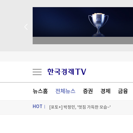
academy.co.kr
알테오젠, 2분기 영업익 342억원…기술수출에 
“증시 흔들리고 혜택 줄자” 서학개미 리턴
달걀 만진 손 타고 퍼졌다…식중독 환자 1년 새 2
뉴스홈
전체뉴스
증권
경제
금융
데브시스터즈 2분기 영업손실 160억원…적자 전
HOT
[포토+] 박정민, '멋짐 가득한 모습~'
"나야, '흑백요리사' 시즌3"
ON AIR
뉴스
[온에어] 출발증시 2부