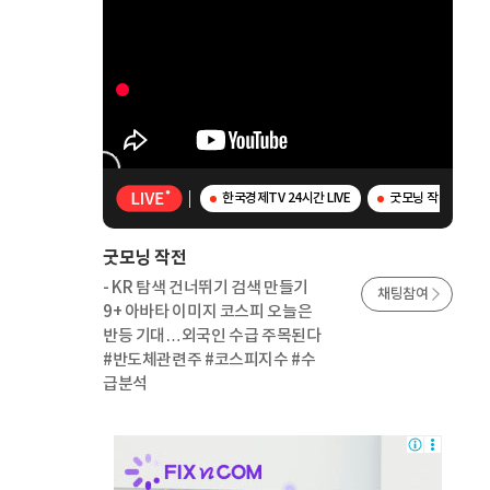
한국경제TV 24시간 LIVE
굿모닝 작전 - K
굿모닝 작전
- KR 탐색 건너뛰기 검색 만들기
채팅참여
9+ 아바타 이미지 코스피 오늘은
반등 기대…외국인 수급 주목된다
#반도체관련주 #코스피지수 #수
급분석