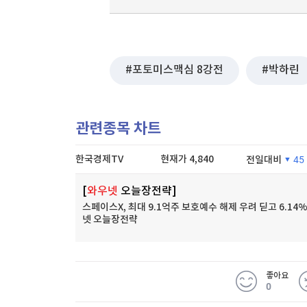
포토미스맥심 8강전
박하린
관련종목 차트
한국경제TV
현재가
4,840
전일대비
45
[
와우넷
오늘장전략]
스페이스X, 최대 9.1억주 보호예수 해제 우려 딛고 6.14%
넷 오늘장전략
좋아요
0