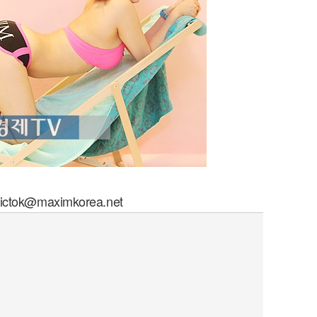
퀀텀
이더리움 클래식
9
ictok@maximkorea.net