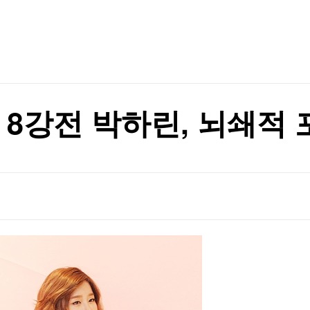
TV홈
무료방송
전체뉴스
흑자전환
증권
파트너스
경제
종목핫라인
추천 상
산업
흑자전환
경제
오늘의 
정치
생활경제
수익후기
국제
기업·CEO
이벤트
칼럼·연재
 8강전 박하린, 뇌쇄적 
특집방송
전체 프로그램
채널/편성
지역별채널
)
편성표