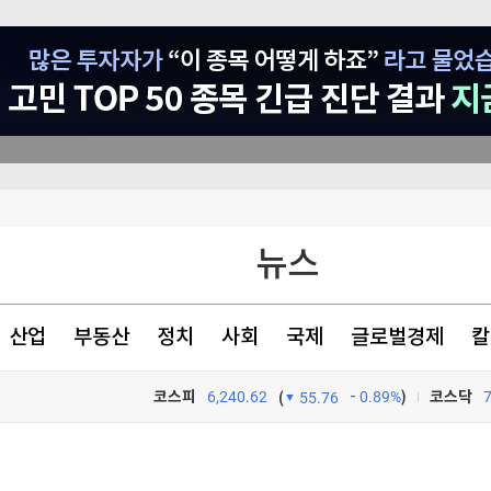
흑자전환
뉴스
8% 급증
산업
부동산
정치
사회
국제
글로벌경제
칼
환(종합)
코스피
6,240.62
0.89%
)
코스닥
(
55.76
TV프로그램
와우