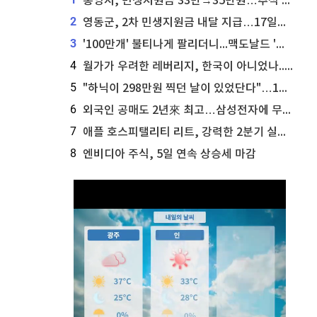
통영시, 민생지원금 33만→35만원…추석 전 푼다
2
영동군, 2차 민생지원금 내달 지급…17일부터 신청 접수
3
'100만개' 불티나게 팔리더니...맥도날드 '충주찰옥수수버거' 돌연 판매 종료
4
월가가 우려한 레버리지, 한국이 아니었나...'상황 인식' 못한 아셴브레너의 추락
5
"하닉이 298만원 찍던 날이 있었단다"…100만 클릭 '전래동화' 정체
6
외국인 공매도 2년來 최고…삼성전자에 무슨일이 [B급기자의 B급리포트]
7
애플 호스피탤리티 리트, 강력한 2분기 실적 발표 세부 내용 공개
8
엔비디아 주식, 5일 연속 상승세 마감