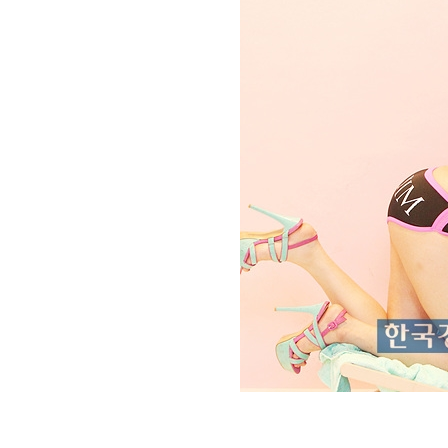
[할인50%] 한·미 투자 올인원 클래스
해외증시