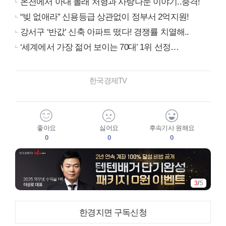
온천에서 아내 몰래 처형과 사랑나눈 이야기..충격!
“빚 없애라” 신용등급 상관없이 정부서 2억지원!
강서구 ‘반값’ 신축 아파트 떴다! 경쟁률 치열해..
‘세계에서 가장 젊어 보이는 70대’ 1위 선정…
한국경제TV
좋아요
싫어요
후속기사 원해요
0
0
0
3
/
5
한경지면 구독신청