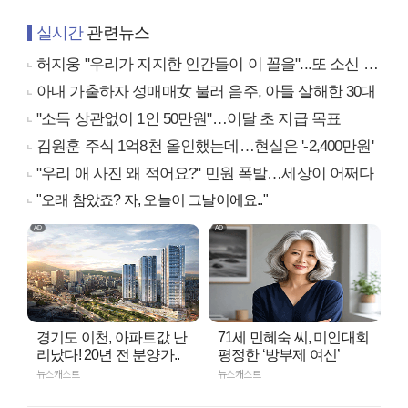
실시간
관련뉴스
허지웅 "우리가 지지한 인간들이 이 꼴을"...또 소신 발언
아내 가출하자 성매매女 불러 음주, 아들 살해한 30대
"소득 상관없이 1인 50만원"…이달 초 지급 목표
김원훈 주식 1억8천 올인했는데…현실은 '-2,400만원'
"우리 애 사진 왜 적어요?" 민원 폭발…세상이 어쩌다
"오래 참았죠? 자, 오늘이 그날이에요.."
경기도 이천, 아파트값 난
71세 민혜숙 씨, 미인대회
리났다! 20년 전 분양가..
평정한 ‘방부제 여신’
뉴스캐스트
뉴스캐스트