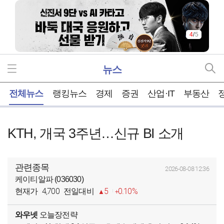
4
/
5
뉴스
홈
전체뉴스
랭킹뉴스
경제
증권
산업·IT
부동산
KTH, 개국 3주년…신규 BI 소개
관련종목
2026-08-08 12:36
케이티알파 (036030)
4,700
5
0.10%
현재가
전일대비
와우넷
오늘장전략