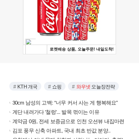
KTH 개국
쇼핑
와우넷
오늘장전략
30cm 남성의 고백: “너무 커서 사는 게 행복해요”
계단 내려가다 '철렁'... 발목 꺾이는 이유
계약금 0원, 전세 보증금으로 인천 오션뷰 내집마련
김포 풍무 신축 아파트, 국내 최초 반값 분양..