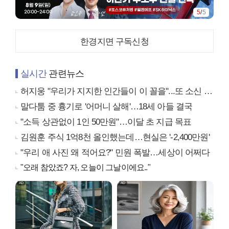
1
/
5
한경지면 구독신청
실시간
관련뉴스
허지웅 "우리가 지지한 인간들이 이 꼴을"...또 소신 발언
말다툼 중 흉기로 '어머니 살해'…18세 아들 결국
"소득 상관없이 1인 50만원"…이달 초 지급 목표
김원훈 주식 1억8천 올인했는데…현실은 '-2,400만원'
"우리 애 사진 왜 적어요?" 민원 폭발…세상이 어쩌다
"오래 참았죠? 자, 오늘이 그날이에요.."