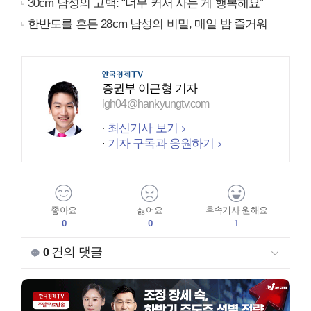
30cm 남성의 고백: “너무 커서 사는 게 행복해요”
한반도를 흔든 28cm 남성의 비밀, 매일 밤 즐거워
증권부 이근형 기자
lgh04@hankyungtv.com
최신기사 보기
기자 구독과 응원하기
좋아요
싫어요
후속기사 원해요
0
0
1
건의 댓글
0