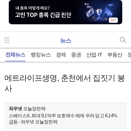
2
/
5
뉴스
홈
전체뉴스
랭킹뉴스
경제
증권
산업·IT
부동산
메트라이프생명, 춘천에서 집짓기 봉
사
와우넷
오늘장전략
스페이스X, 최대 9.1억주 보호예수 해제 우려 딛고 6.14%
급등 - 와우넷 오늘장전략