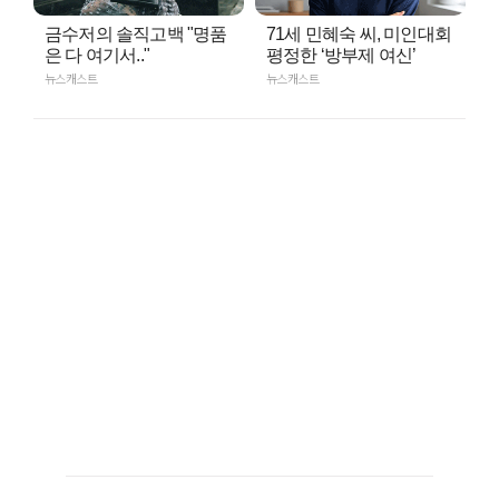
금수저의 솔직고백 "명품
71세 민혜숙 씨, 미인대회
은 다 여기서.."
평정한 ‘방부제 여신’
뉴스캐스트
뉴스캐스트