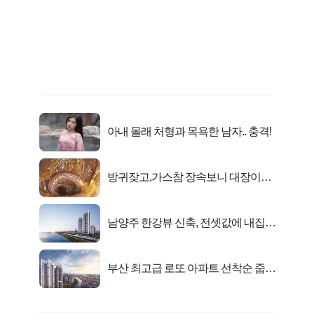
아내 몰래 처형과 목욕한 남자.. 충격!
방귀잦고,가스참 장속보니 대장이아
니라..
남양주 한강뷰 신축, 전셋값에 내집마
련!
부산 최고급 로또 아파트 선착순 줍줍
떴다!