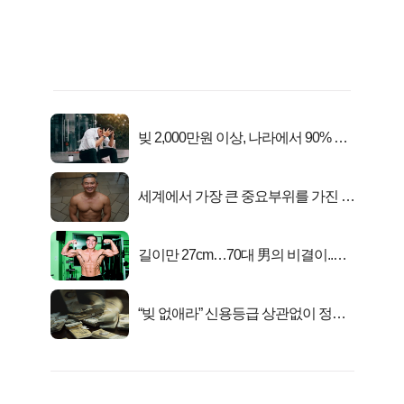
빚 2,000만원 이상, 나라에서 90% 갚
아준다!
세계에서 가장 큰 중요부위를 가진 남
자의 진실
길이만 27cm…70대 男의 비결이..충
격!
“빚 없애라” 신용등급 상관없이 정부
서 2억지원!