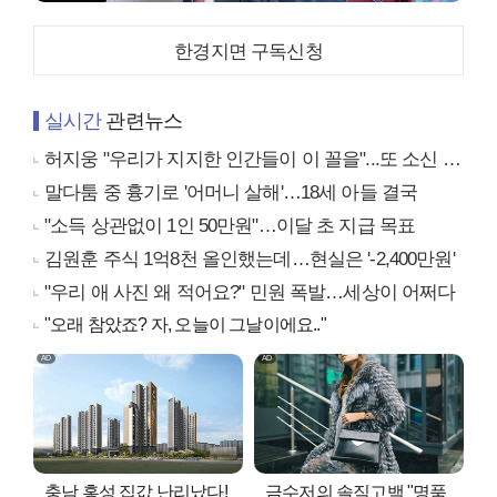
한경지면 구독신청
실시간
관련뉴스
허지웅 "우리가 지지한 인간들이 이 꼴을"...또 소신 발언
말다툼 중 흉기로 '어머니 살해'…18세 아들 결국
"소득 상관없이 1인 50만원"…이달 초 지급 목표
김원훈 주식 1억8천 올인했는데…현실은 '-2,400만원'
"우리 애 사진 왜 적어요?" 민원 폭발…세상이 어쩌다
"오래 참았죠? 자, 오늘이 그날이에요.."
충남 홍성 집값 난리났다!
금수저의 솔직고백 "명품