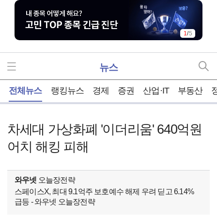
1
/
5
뉴스
홈
전체뉴스
랭킹뉴스
경제
증권
산업·IT
부동산
차세대 가상화폐 '이더리움' 640억원
어치 해킹 피해
와우넷
오늘장전략
스페이스X, 최대 9.1억주 보호예수 해제 우려 딛고 6.14%
급등 - 와우넷 오늘장전략