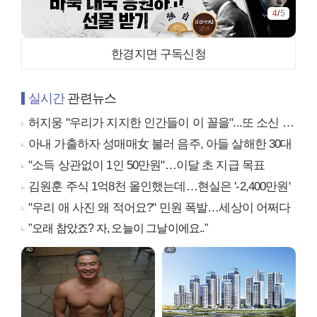
4
/
5
한경지면 구독신청
실시간
관련뉴스
허지웅 "우리가 지지한 인간들이 이 꼴을"...또 소신 발언
아내 가출하자 성매매女 불러 음주, 아들 살해한 30대
"소득 상관없이 1인 50만원"…이달 초 지급 목표
김원훈 주식 1억8천 올인했는데…현실은 '-2,400만원'
"우리 애 사진 왜 적어요?" 민원 폭발…세상이 어쩌다
"오래 참았죠? 자, 오늘이 그날이에요.."