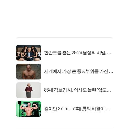
한반도를 흔든 28cm 남성의 비밀, 매
일 밤 즐거워
세계에서 가장 큰 중요부위를 가진 남
자의 진실
83세 김보경 씨, 의사도 놀란 ‘압도적
피지컬’
길이만 27cm…70대 男의 비결이..충
격!