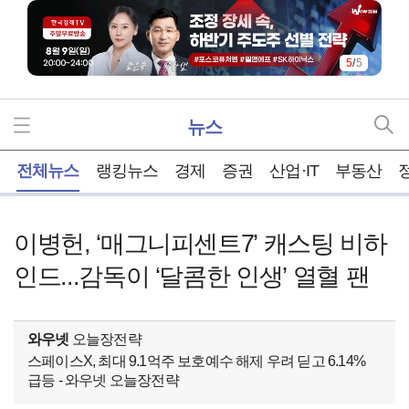
5
/
5
뉴스
홈
전체뉴스
랭킹뉴스
경제
증권
산업·IT
부동산
이병헌, ‘매그니피센트7’ 캐스팅 비하
인드...감독이 ‘달콤한 인생’ 열혈 팬
와우넷
오늘장전략
스페이스X, 최대 9.1억주 보호예수 해제 우려 딛고 6.14%
급등 - 와우넷 오늘장전략