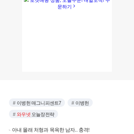
이병헌 매그니피센트7
이병헌
와우넷
오늘장전략
아내 몰래 처형과 목욕한 남자.. 충격!