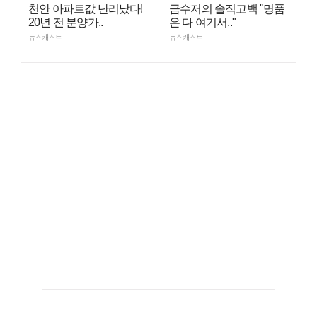
천안 아파트값 난리났다!
금수저의 솔직고백 "명품
20년 전 분양가..
은 다 여기서.."
뉴스캐스트
뉴스캐스트