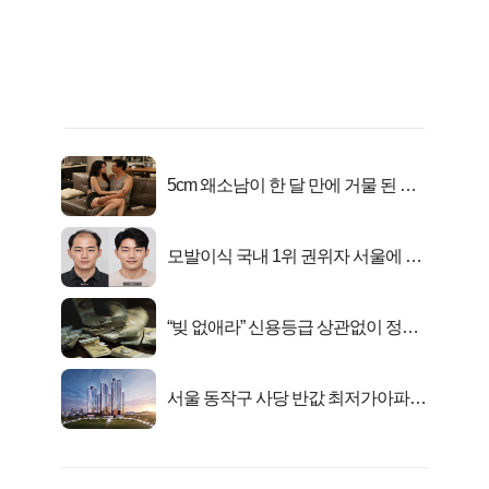
5cm 왜소남이 한 달 만에 거물 된 사
연
모발이식 국내 1위 권위자 서울에 있
었다..
“빚 없애라” 신용등급 상관없이 정부
서 2억지원!
서울 동작구 사당 반값 최저가아파트
마지막...