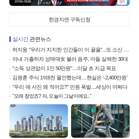
5
/
5
한경지면 구독신청
실시간
관련뉴스
허지웅 "우리가 지지한 인간들이 이 꼴을"...또 소신 발언
아내 가출하자 성매매女 불러 음주, 아들 살해한 30대
"소득 상관없이 1인 50만원"…이달 초 지급 목표
김원훈 주식 1억8천 올인했는데…현실은 '-2,400만원'
"우리 애 사진 왜 적어요?" 민원 폭발…세상이 어쩌다
"오래 참았죠? 자, 오늘이 그날이에요.."