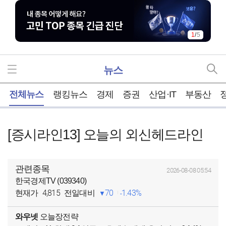
1
/
5
뉴스
홈
전체뉴스
랭킹뉴스
경제
증권
산업·IT
부동산
[증시라인13] 오늘의 외신헤드라인
관련종목
2026-08-08 05:54
한국경제TV (039340)
4,815
70
1.43%
현재가
전일대비
와우넷
오늘장전략