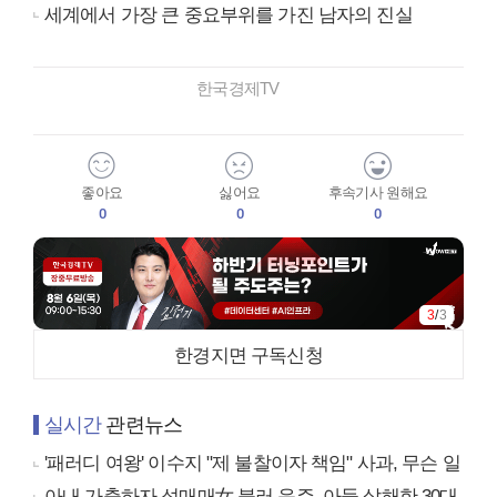
세계에서 가장 큰 중요부위를 가진 남자의 진실
한국경제TV
좋아요
싫어요
후속기사 원해요
0
0
0
3
/
3
한경지면 구독신청
실시간
관련뉴스
'패러디 여왕' 이수지 "제 불찰이자 책임" 사과, 무슨 일
아내 가출하자 성매매女 불러 음주, 아들 살해한 30대