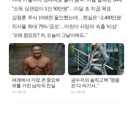
"소득 상관없이 1인 50만원"…이달 초 지급 목표
김원훈 주식 1억8천 올인했는데…현실은 '-2,400만원'
치사율 최대 75% '공포'…어린이 사망자 속출 '비상'
"오래 참았죠? 자, 오늘이 그날이에요.."
세계에서 가장 큰 중요부
금수저의 솔직고백 "명품
위를 가진 남자의 진실
은 다 여기서.."
뉴스캐스트
뉴스캐스트