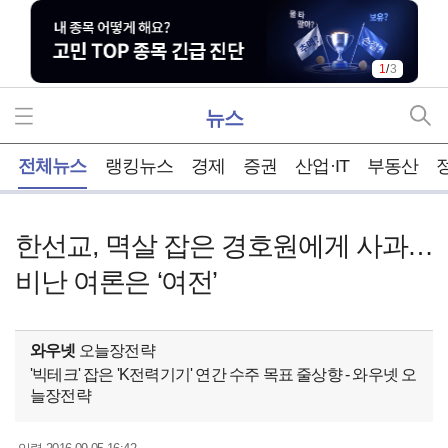
1
/
3
뉴스
홈
전체뉴스
랭킹뉴스
경제
증권
산업·IT
부동산
한선교, 멱살 잡은 경호원에게 사과…
비난 여론은 ‘여전’
와우넷
오늘장전략
'빅테크' 잡은 'K전력기기' 연간 수주 목표 줄상향 - 와우넷 오
늘장전략