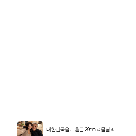
대한민국을 뒤흔든 29cm 괴물남의
진실