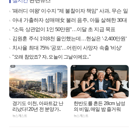
실시간
관련뉴스
'패러디 여왕' 이수지 "제 불찰이자 책임" 사과, 무슨 일
아내 가출하자 성매매女 불러 음주, 아들 살해한 30대
"소득 상관없이 1인 50만원"…이달 초 지급 목표
김원훈 주식 1억8천 올인했는데…현실은 '-2,400만원'
치사율 최대 75% '공포'…어린이 사망자 속출 '비상'
"오래 참았죠? 자, 오늘이 그날이에요.."
경기도 이천, 아파트값 난
한반도를 흔든 28cm 남성
리났다! 20년 전 분양가..
의 비밀, 매일 밤 즐거워
뉴스캐스트
뉴스캐스트