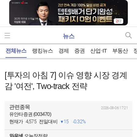
2
/
2
뉴스
홈
전체뉴스
랭킹뉴스
경제
증권
산업·IT
부동산
[투자의 아침 7] 이슈 영향 시장 경계
감 '여전', Two-track 전략
관련종목
2026-08-06 17:21
유안타증권 (003470)
4,575
15
0.32%
현재가
전일대비
와우넷
오늘장전략