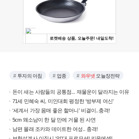
투자의 아침
업종
와우넷
오늘장전략
돈이 새는 사람들의 공통점... 재물운이 달라지는 이유
71세 민혜숙 씨, 미인대회 평정한 ‘방부제 여신’
‘세계서 가장 몸매 좋은 할머니’ 비결이..충격!
5cm 왜소남이 한 달 만에 거물 된 사연
남편 몰래 조카와 데이트한 여성.. 충격!
보험설계사 이직시 ‘억’대 프로모션! 키움에셋!