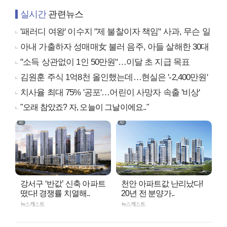
실시간
관련뉴스
'패러디 여왕' 이수지 "제 불찰이자 책임" 사과, 무슨 일
아내 가출하자 성매매女 불러 음주, 아들 살해한 30대
"소득 상관없이 1인 50만원"…이달 초 지급 목표
김원훈 주식 1억8천 올인했는데…현실은 '-2,400만원'
치사율 최대 75% '공포'…어린이 사망자 속출 '비상'
"오래 참았죠? 자, 오늘이 그날이에요.."
강서구 ‘반값’ 신축 아파트
천안 아파트값 난리났다!
떴다! 경쟁률 치열해..
20년 전 분양가..
뉴스캐스트
뉴스캐스트