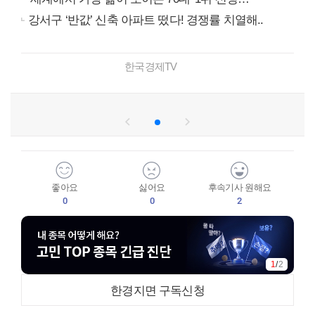
강서구 ‘반값’ 신축 아파트 떴다! 경쟁률 치열해..
한국경제TV
좋아요
싫어요
후속기사 원해요
0
0
2
1
/
2
한경지면 구독신청