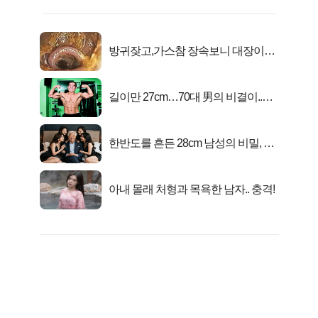
방귀잦고,가스참 장속보니 대장이아
니라...
길이만 27cm…70대 男의 비결이..충
격!
한반도를 흔든 28cm 남성의 비밀, 매
일 밤 즐거워
아내 몰래 처형과 목욕한 남자.. 충격!