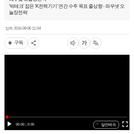
'빅테크' 잡은 'K전력기기' 연간 수주 목표 줄상향 - 와우넷 오
늘장전략
2016-09-06 11:04
입력
구독
00:00
0:00
일반배속