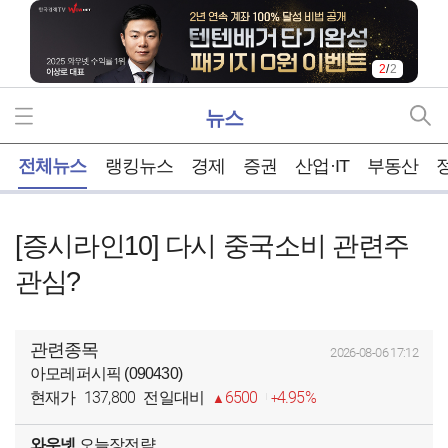
2
/
2
뉴스
홈
전체뉴스
랭킹뉴스
경제
증권
산업·IT
부동산
[증시라인10] 다시 중국소비 관련주
관심?
관련종목
2026-08-06 17:12
아모레퍼시픽 (090430)
137,800
6500
4.95%
현재가
전일대비
와우넷
오늘장전략