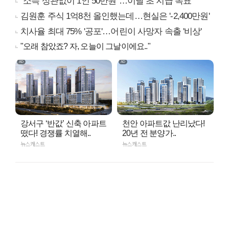
"소득 상관없이 1인 50만원"…이달 초 지급 목표
김원훈 주식 1억8천 올인했는데…현실은 '-2,400만원'
치사율 최대 75% '공포'…어린이 사망자 속출 '비상'
"오래 참았죠? 자, 오늘이 그날이에요.."
강서구 ‘반값’ 신축 아파트
천안 아파트값 난리났다!
떴다! 경쟁률 치열해..
20년 전 분양가..
뉴스캐스트
뉴스캐스트