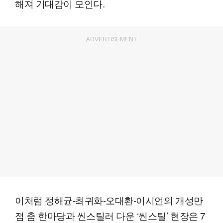
해져 기대감이 모인다.
ADVERTISEMENT
이처럼 정해균-최귀화-오대환-이시언의 개성만
점 춤 한마당과 씬스틸러 다운 ‘씬스틸’ 현장은 7