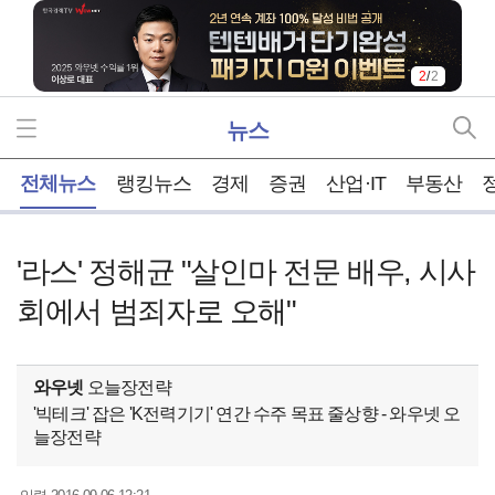
2
/
2
뉴스
홈
전체뉴스
랭킹뉴스
경제
증권
산업·IT
부동산
'라스' 정해균 "살인마 전문 배우, 시사
회에서 범죄자로 오해"
와우넷
오늘장전략
'빅테크' 잡은 'K전력기기' 연간 수주 목표 줄상향 - 와우넷 오
늘장전략