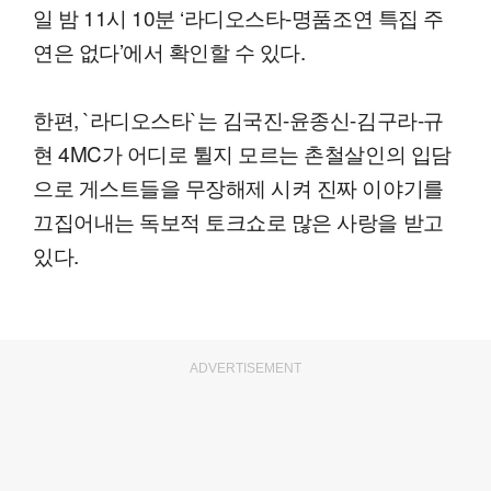
일 밤 11시 10분 ‘라디오스타-명품조연 특집 주
연은 없다’에서 확인할 수 있다.
한편, `라디오스타`는 김국진-윤종신-김구라-규
현 4MC가 어디로 튈지 모르는 촌철살인의 입담
으로 게스트들을 무장해제 시켜 진짜 이야기를
끄집어내는 독보적 토크쇼로 많은 사랑을 받고
있다.
ADVERTISEMENT