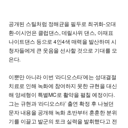
공개된 스틸처럼 정해균을 필두로 최귀화-오대
환-이시언은 클럽댄스, 데릴사위 댄스, 아재표
나이트댄스 등으로 4인4색 매력을 발산하며 시
청자들에게 큰 웃음을 선사할 것으로 기대를 모
은다.
이뿐만 아니라 이번 ‘라디오스타’에는 성대결절
치료로 인해 녹화에 참여하지 못한 규현을 대신
해 양세형이 특별MC로 활약을 펼칠 예정이다.
그는 규현과 ‘라디오스타’ 출연 확정 후 나눴던
문자 내용을 공개해 녹화 초반부터 훈훈한 분위
기를 이끌고 발군의 토크 실력을 발휘했다고 전