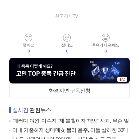
한국경제TV
좋아요
싫어요
후속기사 원해요
0
0
0
1
/
2
한경지면 구독신청
실시간
관련뉴스
'패러디 여왕' 이수지 "제 불찰이자 책임" 사과, 무슨 일
아내 가출하자 성매매女 불러 음주, 아들 살해한 30대