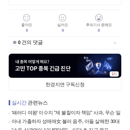
좋아요
싫어요
후속기사 원해요
0
0
0
건의 댓글
0
1
/
2
한경지면 구독신청
실시간
관련뉴스
'패러디 여왕' 이수지 "제 불찰이자 책임" 사과, 무슨 일
아내 가출하자 성매매女 불러 음주, 아들 살해한 30대