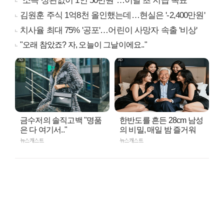
"소득 상관없이 1인 50만원"…이달 초 지급 목표
김원훈 주식 1억8천 올인했는데…현실은 '-2,400만원'
치사율 최대 75% '공포'…어린이 사망자 속출 '비상'
"오래 참았죠? 자, 오늘이 그날이에요.."
금수저의 솔직고백 "명품
한반도를 흔든 28cm 남성
은 다 여기서.."
의 비밀, 매일 밤 즐거워
뉴스캐스트
뉴스캐스트