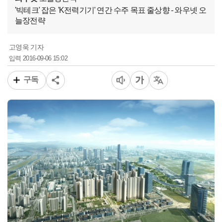
'빅테크' 잡은 'K전력기기' 연간 수주 목표 줄상향 - 와우넷 오
늘장전략
고영욱 기자
2016-09-06 15:02
입력
구독