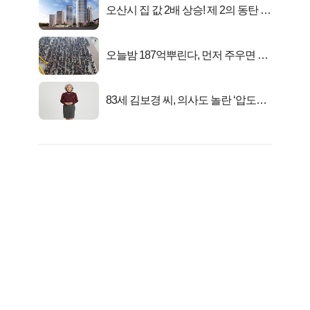
오산시 집 값 2배 상승! 제 2의 동탄 신
화..
오늘밤 187억뿌린다, 먼저 주우면 최
대1억..!
83세 김보경 씨, 의사도 놀란 ‘압도적
피지컬’