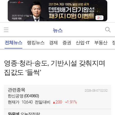
2
/
2
뉴스
홈
전체뉴스
랭킹뉴스
경제
증권
산업·IT
부동산
영종·청라·송도, 기반시설 갖춰지며
집값도 ‘들썩’
관련종목
2026-08-07 02:32
한신공영 (004960)
10,640
200
1.91%
현재가
전일대비
와우넷
오늘장전략