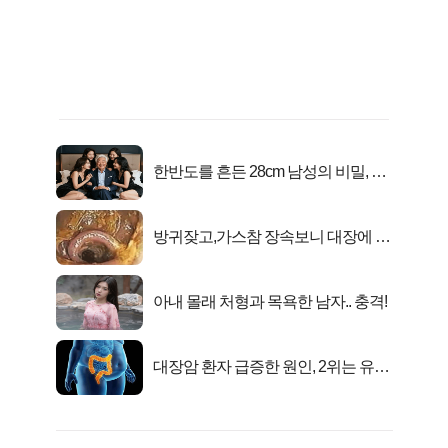
한반도를 흔든 28cm 남성의 비밀, 매
일 밤 즐거워
방귀잦고,가스참 장속보니 대장에 똥
이아니라...
아내 몰래 처형과 목욕한 남자.. 충격!
대장암 환자 급증한 원인, 2위는 유산
균 1위는OO..