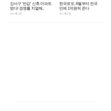
강서구 ‘반값’ 신축 아파트
한국로또, 8월부터 전국
떴다! 경쟁률 치열해..
민에 1억원씩 준다
뉴스캐스트
뉴스캐스트