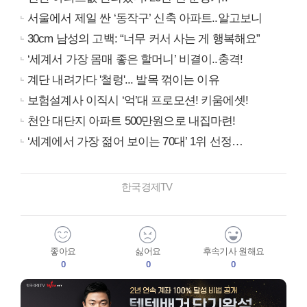
서울에서 제일 싼 ‘동작구’ 신축 아파트..알고보니
30cm 남성의 고백: “너무 커서 사는 게 행복해요”
‘세계서 가장 몸매 좋은 할머니’ 비결이..충격!
계단 내려가다 '철렁'... 발목 꺾이는 이유
보험설계사 이직시 ‘억’대 프로모션! 키움에셋!
천안 대단지 아파트 500만원으로 내집마련!
‘세계에서 가장 젊어 보이는 70대’ 1위 선정…
한국경제TV
좋아요
싫어요
후속기사 원해요
0
0
0