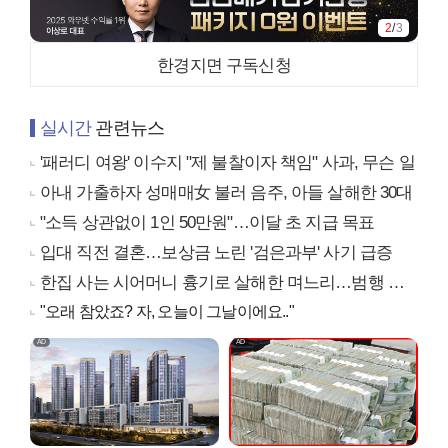
2
/
3
한경지면 구독신청
실시간
관련뉴스
'패러디 여왕' 이수지 "제 불찰이자 책임" 사과, 무슨 일
아내 가출하자 성매매女 불러 음주, 아들 살해한 30대
"소득 상관없이 1인 50만원"…이달 초 지급 목표
입대 직전 결혼…보상금 노린 '검은과부' 사기 급증
한집 사는 시어머니 흉기로 살해한 며느리…범행 동기는
"오래 참았죠? 자, 오늘이 그날이에요.."