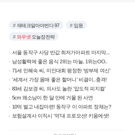
재테크알아야번다 97
입원
와우넷
오늘장전략
서울 동작구 사당 반값 최저가아파트 마지막...
남성활력에 좋은 음식 2위는 마늘, 1위는OO..
71세 민혜숙 씨, 미인대회 평정한 ‘방부제 여신’
‘세계서 가장 몸매 좋은 할머니’ 비결이..충격!
83세 김보경 씨, 의사도 놀란 ‘압도적 피지컬’
5cm 왜소남이 한 달 만에 거물 된 사연
10억 벌고 내집마련! 동작구 이 아파트 정체는?
보험설계사 이직시 ‘억’대 프로모션! 키움에셋!