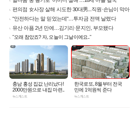
말다툼 중 흉기로 '어머니 살해'…18세 아들 결국
편의점 女사장 살해 시도한 30대男...직원·손님이 막아
"안전하다는 말 믿었는데"…투자금 전액 날렸다
유산 아픔 2년 만에…김기리·문지인, 부모됐다
"오래 참았죠? 자, 오늘이 그날이에요.."
충남 홍성 집값 난리났다!
한국로또, 8월부터 전국
2000만원으로 내집 마련..
민에 1억원씩 준다
뉴스캐스트
뉴스캐스트