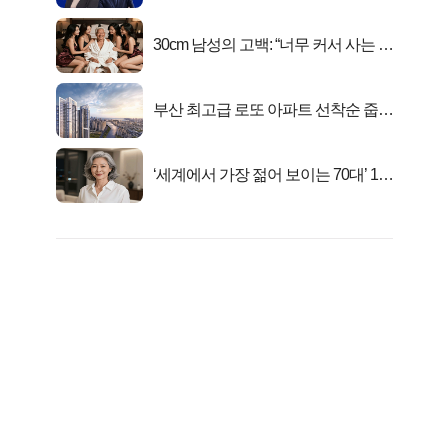
키움에셋!
30cm 남성의 고백: “너무 커서 사는 게
행복해요”
부산 최고급 로또 아파트 선착순 줍줍
떴다!
‘세계에서 가장 젊어 보이는 70대’ 1위
선정…