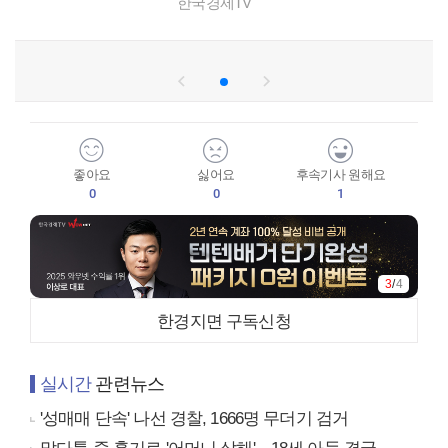
한국경제TV
좋아요
싫어요
후속기사 원해요
0
0
1
3
/
4
한경지면 구독신청
실시간
관련뉴스
'성매매 단속' 나선 경찰, 1666명 무더기 검거