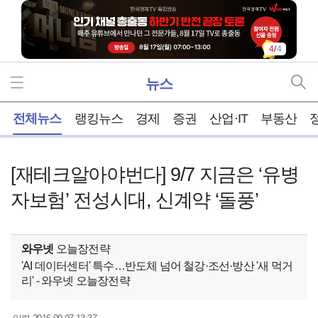
1
/
4
뉴스
홈
전체뉴스
랭킹뉴스
경제
증권
산업·IT
부동산
[재테크알아야번다] 9/7 지금은 ‘유병
자보험’ 전성시대, 신계약 ‘돌풍’
와우넷
오늘장전략
'AI 데이터센터' 특수…반도체 넘어 철강·조선·방산 '새 먹거
리' - 와우넷 오늘장전략