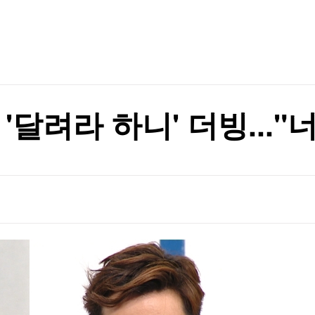
TV홈
무료방송
전체뉴스
정지"
증권
파트너스
경제
종목핫라인
추천 상
산업
경제
오늘의 
정치
생활경제
수익후기
국제
기업·CEO
이벤트
칼럼·연재
'달려라 하니' 더빙..."
특집방송
형 '이목집중'
전체 프로그램
형 '이목집중'
채널/편성
지역별채널
)
편성표