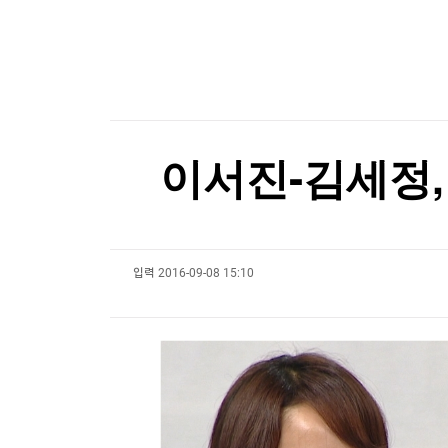
한국경제TV
뉴스홈
"美 해상봉쇄로 이란 원유수출 중단…하르그섬 
머니팜 모닝라이브
증권
굿모닝 작전
금융
[포토+] 박정민, '멋짐 가득한 모습~'
오늘장 뭐사지?
부동산
"나야, '흑백요리사' 시즌3"
[오후5시] 뉴스플러스
사회
온로드 (ON ROAD) 인사이트
글로벌경제
[온에어] 건강매거진
이서진-김세정, 
랭킹뉴스
'황정민 스토킹 혐의' A씨, 오는 11일 결심…檢 구
'황정민 스토킹 혐의' A씨, 오는 11일 결심…檢 구
입력
2016-09-08 15:10
미네르바아카데미
증권 데이터
스페셜강의
특징주 뉴스
투자/재테크
매매신호 (랭킹100
부동산/세무
투자분석
산업
국내증시
[모집-3기-] 돈버는 트레이딩 투자 북클럽
환율