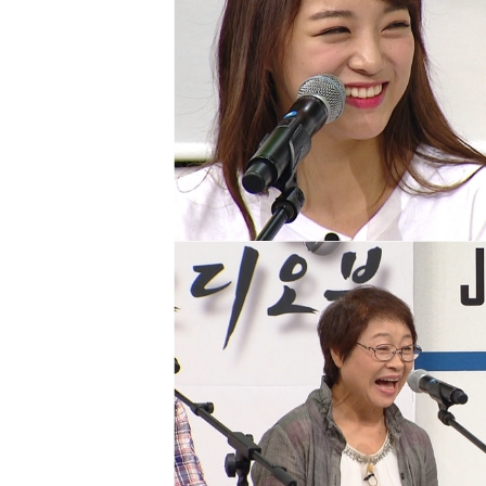
[할인50%] 한·미 투자 올인원 클래스
해외증시