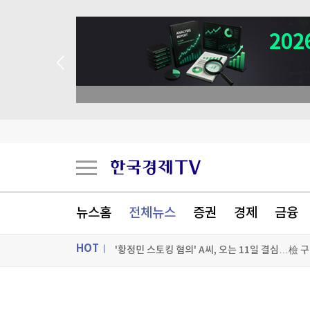
뉴스홈
전체뉴스
증권
경제
금융
HOT
'황정민 스토킹 혐의' A씨, 오는 11일 결심…檢 구
ON AIR
뉴스
“겁먹고 팔 때 아니다”…지금 코스피를 담아야 하는