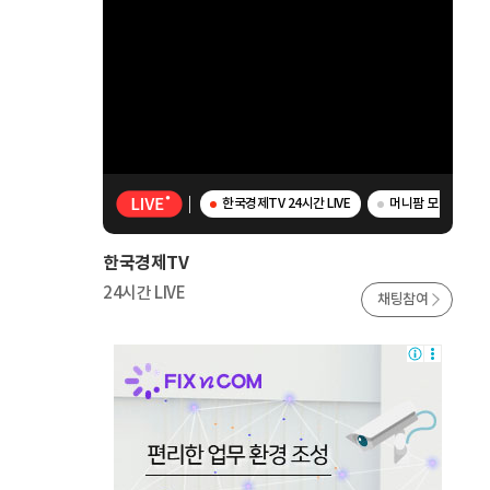
한국경제TV 24시간 LIVE
머니팜 모닝라이브 
한국경제TV
24시간 LIVE
채팅참여