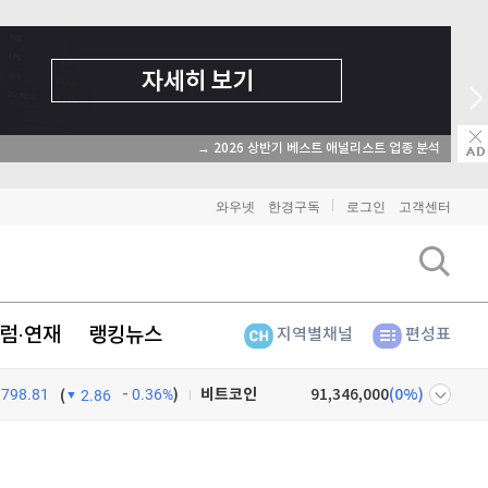
→ 2026 상반기 베스트 애널리스트 업종 분석
와우넷
한경구독
로그인
고객센터
럼·연재
랭킹뉴스
지역별채널
편성표
798.81
0.36%
)
비트코인
91,346,000
(
0%
)
(
2.86
이더리움
2,695,000
(
0.11%
)
넷
주식창