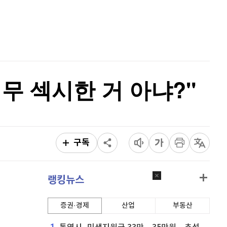
리플
1,454
(
0.69%
)
홈
AI추천
비트코인 캐시
304,000
(
0.56%
)
품
마켓이슈
특징주
이벤트
이오스
896
(
-0.45%
)
비트코인 골드
1,313
(
-763.82%
)
너무 섹시한 거 아냐?"
퀀텀
924
(
0.87%
)
이더리움 클래식
9,160
(
0.38%
)
비트코인
91,346,000
(
0%
)
구독
랭킹뉴스
증권·경제
산업
부동산
1