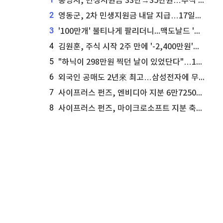
통영시, 민생지원금 33만→35만원…추석 전 푼다
2
영동군, 2차 민생지원금 내달 지급…17일부터 신청 접수
3
'100만개' 불티나게 팔리더니...맥도날드 '충주찰옥수수버거' 돌연 판매 종료
4
김원훈, 주식 시작 2주 만에 '-2,400만원'…"차 한 대 값 날렸다"
5
"하닉이 298만원 찍던 날이 있었단다"…100만 클릭 '전래동화' 정체
6
외국인 공매도 2년來 최고…삼성전자에 무슨일이 [B급기자의 B급리포트]
7
사이프러스 펀즈, 엔비디아 지분 6만7250주 매각
8
사이프러스 펀즈, 마이크로소프트 지분 축소...3만3천 주 매각