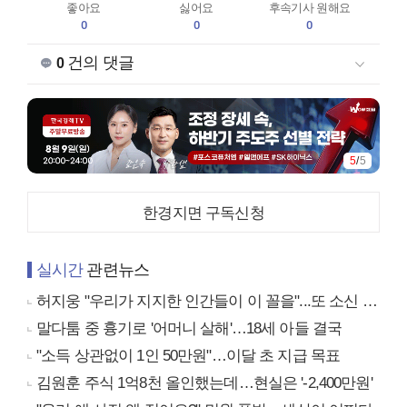
좋아요
싫어요
후속기사 원해요
0
0
0
건의 댓글
0
5
/
5
한경지면 구독신청
실시간
관련뉴스
허지웅 "우리가 지지한 인간들이 이 꼴을"...또 소신 발언
말다툼 중 흉기로 '어머니 살해'…18세 아들 결국
"소득 상관없이 1인 50만원"…이달 초 지급 목표
김원훈 주식 1억8천 올인했는데…현실은 '-2,400만원'