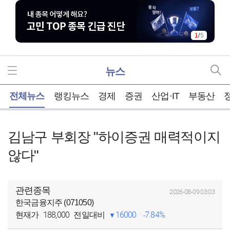
1
/
5
뉴스
홈
전체뉴스
랭킹뉴스
경제
증권
산업·IT
부동산
김남구 부회장 "하이증권 매력적이지
않다"
관련종목
2026-08-09 03:03
한국금융지주 (071050)
188,000
16000
7.84%
현재가
전일대비