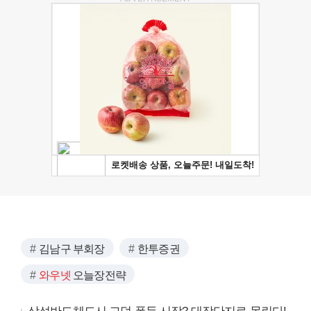
김남구 부회장
한투증권
와우넷
오늘장전략