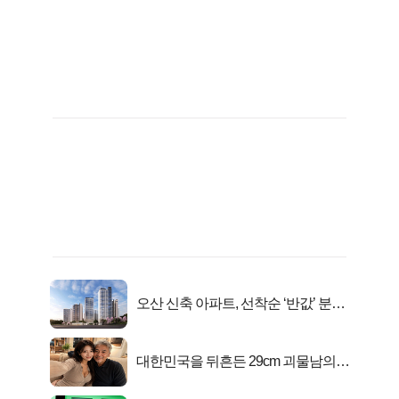
오산 신축 아파트, 선착순 ‘반값’ 분양
시작..
대한민국을 뒤흔든 29cm 괴물남의
진실