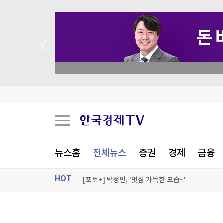
 꽝 없는 룰렛 이벤트
"건축이든 삶이든 바람길 열어야 사람이 통한다"
비평·다큐·화보까지…구마 겐고의 모든 것을 담
해외 사업 호조에…KT&G 매출 '사상 최대'
뉴스홈
전체뉴스
증권
경제
금융
나무와 돌로 쓴 詩, 약한 건축의 시대
HOT
[포토+] 박정민, '멋짐 가득한 모습~'
"나야, '흑백요리사' 시즌3"
ON AIR
뉴스
[온에어] 신박한 경제토크 킥