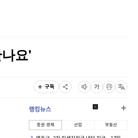
퀀텀
928
(
1.75%
)
홈
AI추천
이더리움 클래식
9,250
(
0.38%
)
품
마켓이슈
특징주
이벤트
비트코인
92,024,000
(
0.39%
)
만나요'
구독
랭킹뉴스
증권·경제
산업
부동산
1