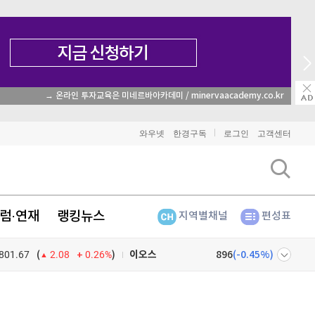
→ 온라인 투자교육은 미네르바아카데미 / minervaacademy.co.kr
비트코인
92,024,000
(
0.39%
)
와우넷
한경구독
로그인
고객센터
이더리움
2,716,000
(
1.8%
)
리플
1,496
(
-1.22%
)
럼·연재
랭킹뉴스
지역별채널
편성표
비트코인 캐시
304,600
(
0.13%
)
801.67
0.26%
)
이오스
896
(
-0.45%
)
(
2.08
비트코인 골드
1,313
(
-763.82%
)
넷
주식창