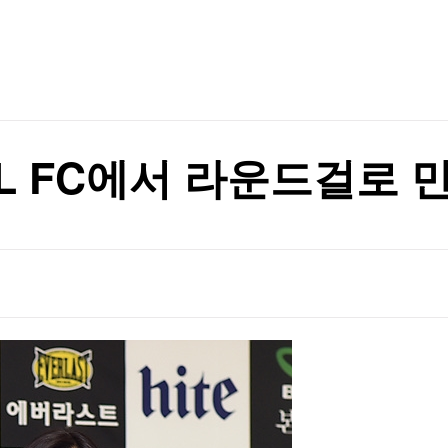
TV홈
무료방송
전체뉴스
증권
파트너스
경제
종목핫라인
추천 상
산업
경제
오늘의 
정치
생활경제
수익후기
국제
기업·CEO
이벤트
칼럼·연재
LL FC에서 라운드걸로 
특집방송
전체 프로그램
채널/편성
지역별채널
)
편성표