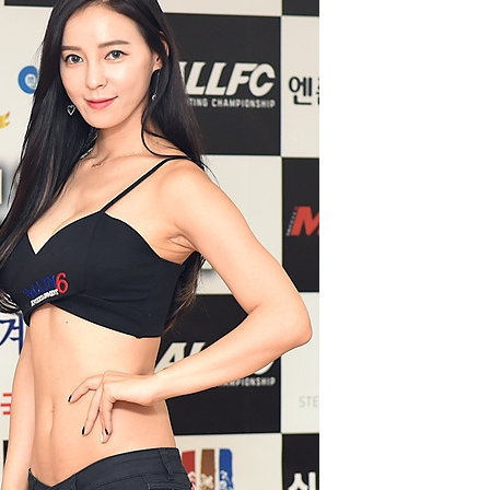
퀀텀
이더리움 클래식
9