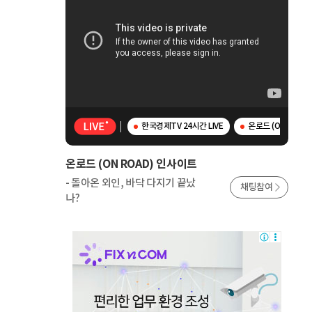
한국경제TV 24시간 LIVE
온로드 (ON ROAD
온로드 (ON ROAD) 인사이트
- 돌아온 외인, 바닥 다지기 끝났
채팅참여
나?