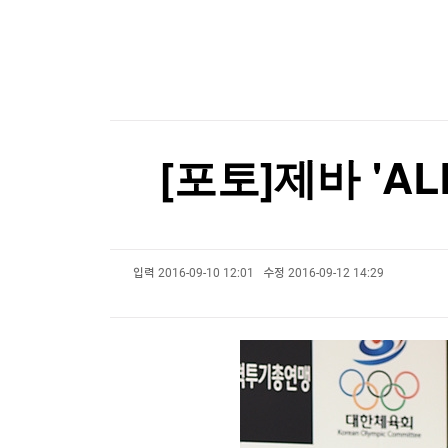
한국경제TV
뉴스홈
"건축이든 삶이든 바람길 열어야 사람이 통한다"
머니팜 모닝라이브
증권
굿모닝 작전
금융
"건축이든 삶이든 바람길 열어야 사람이 통한다"
오늘장 뭐사지?
부동산
[오후5시] 뉴스플러스
사회
온로드 (ON ROAD) 인사이트
글로벌경제
[포토]제바 'A
랭킹뉴스
입력
2016-09-10 12:01
수정
2016-09-12 14:29
미네르바아카데미
증권 데이터
스페셜강의
특징주 뉴스
투자/재테크
매매신호 (랭킹100
부동산/세무
투자분석
산업
국내증시
[모집-3기-] 돈버는 트레이딩 투자 북클럽
환율