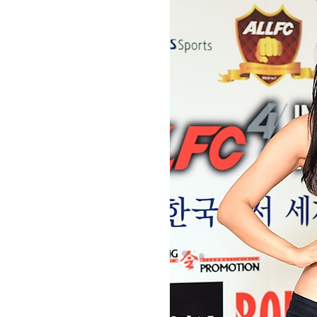
[할인50%] 한·미 투자 올인원 클래스
해외증시