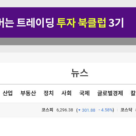
뉴스
았다
산업
부동산
정치
사회
국제
글로벌경제
칼
코스피
6,296.38
4.58%
)
코스닥
(
301.88
TV프로그램
와우