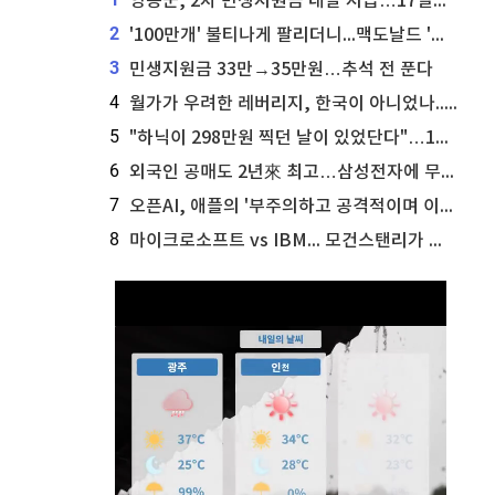
영동군, 2차 민생지원금 내달 지급…17일부터 신청 접수
2
'100만개' 불티나게 팔리더니...맥도날드 '충주찰옥수수버거' 돌연 판매 종료
3
민생지원금 33만→35만원…추석 전 푼다
4
월가가 우려한 레버리지, 한국이 아니었나...'상황 인식' 못한 아셴브레너의 추락
5
"하닉이 298만원 찍던 날이 있었단다"…100만 클릭 '전래동화' 정체
6
외국인 공매도 2년來 최고…삼성전자에 무슨일이 [B급기자의 B급리포트]
7
오픈AI, 애플의 '부주의하고 공격적이며 이상하게 개인적인' 영업비밀 소송 기각 신청
8
마이크로소프트 vs IBM... 모건스탠리가 선택한 하이퍼스케일러 투자 유망주