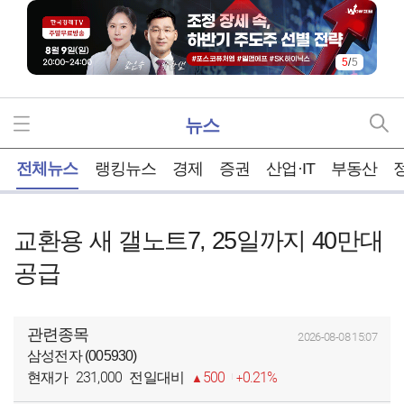
5
/
5
뉴스
홈
전체뉴스
랭킹뉴스
경제
증권
산업·IT
부동산
교환용 새 갤노트7, 25일까지 40만대
공급
관련종목
2026-08-08 15:07
삼성전자 (005930)
231,000
500
0.21%
현재가
전일대비