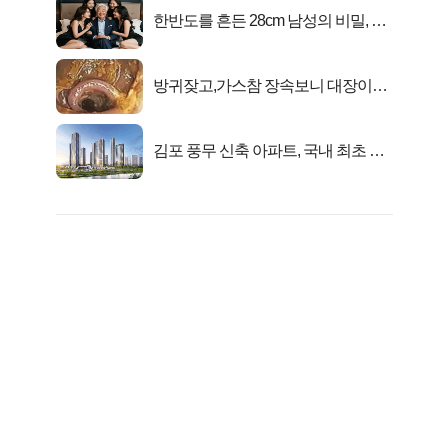
한반도를 흔든 28cm 남성의 비밀, 매
일 밤 즐거워
방귀잦고,가스참 장속보니 대장이아
니라..
김포 풍무 신축 아파트, 국내 최초 반
값 분양..