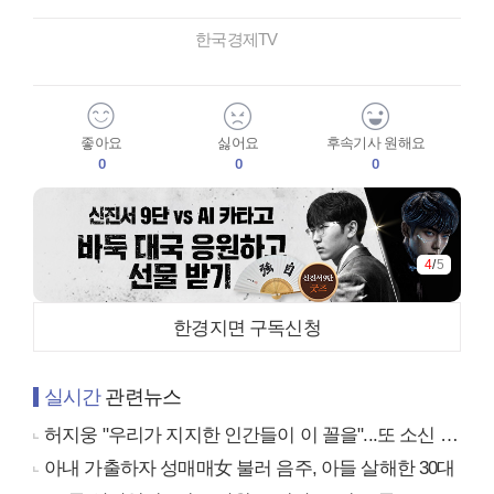
한국경제TV
좋아요
싫어요
후속기사 원해요
0
0
0
4
/
5
한경지면 구독신청
실시간
관련뉴스
허지웅 "우리가 지지한 인간들이 이 꼴을"...또 소신 발언
아내 가출하자 성매매女 불러 음주, 아들 살해한 30대