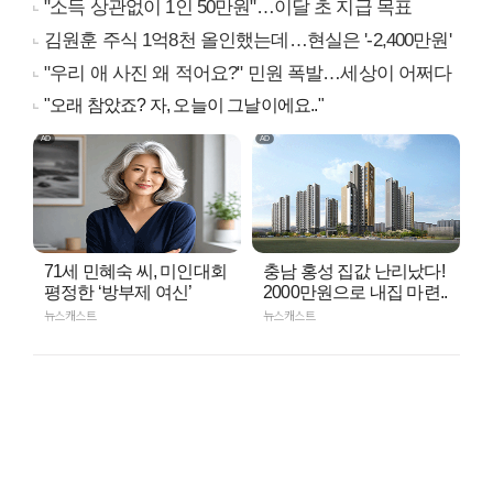
"소득 상관없이 1인 50만원"…이달 초 지급 목표
김원훈 주식 1억8천 올인했는데…현실은 '-2,400만원'
"우리 애 사진 왜 적어요?" 민원 폭발…세상이 어쩌다
"오래 참았죠? 자, 오늘이 그날이에요.."
71세 민혜숙 씨, 미인대회
충남 홍성 집값 난리났다!
평정한 ‘방부제 여신’
2000만원으로 내집 마련..
뉴스캐스트
뉴스캐스트