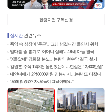
5
/
5
한경지면 구독신청
실시간
관련뉴스
폭염 속 심장이 '두근'…그냥 넘겼다간 돌연사 위험
말다툼 중 흉기로 '어머니 살해'…18세 아들 결국
"X돌았네" 김희철 분노…논란의 현수막 결국 철거
김원훈 주식 1억8천 올인했는데…현실은 '-2,400만원'
내연녀에게 2억8000만원 연봉까지…논란 또 터졌다
"오래 참았죠? 자, 오늘이 그날이에요.."