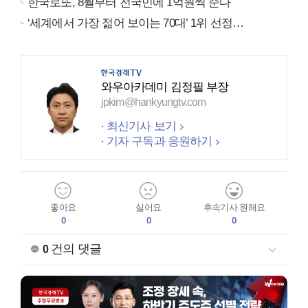
한국로또, 8월부터 전국민에 1억원씩 준다
‘세계에서 가장 젊어 보이는 70대’ 1위 선정…
와우아카데미 김정필 부장
jpkim@hankyungtv.com
최신기사 보기
기자 구독과 응원하기
좋아요
싫어요
후속기사 원해요
0
0
0
건의 댓글
0