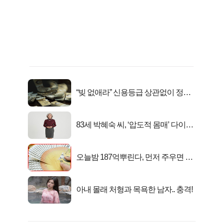
“빚 없애라” 신용등급 상관없이 정부
서 2억지원!
83세 박혜숙 씨, ‘압도적 몸매’ 다이어
트 신 등극
오늘밤 187억뿌린다, 먼저 주우면 최
대1억..!
아내 몰래 처형과 목욕한 남자.. 충격!