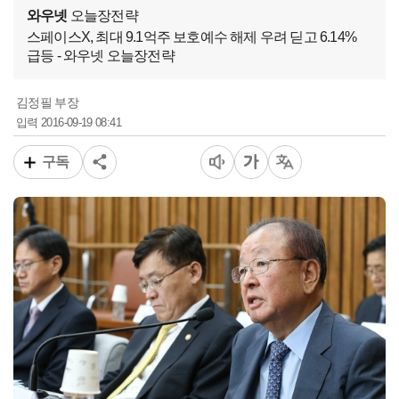
와우넷
오늘장전략
스페이스X, 최대 9.1억주 보호예수 해제 우려 딛고 6.14%
급등 - 와우넷 오늘장전략
김정필 부장
2016-09-19 08:41
입력
구독