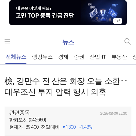
1
/
5
뉴스
홈
전체뉴스
랭킹뉴스
경제
증권
산업·IT
부동산
檢, 강만수 전 산은 회장 오늘 소환‥
대우조선 투자 압력 행사 의혹
관련종목
2026-08-09 22:30
한화오션 (042660)
89,400
1300
1.43%
현재가
전일대비