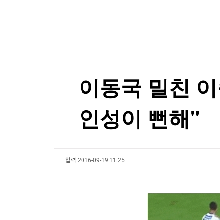
한국경제TV
뉴스홈
[게임위드인] 포켓몬 개발사의 야심작, 왜 기대에
머니팜 모닝라이브
증권
굿모닝 작전
금융
[게임위드인] 포켓몬 개발사의 야심작, 왜 기대에
오늘장 뭐사지?
부동산
[오후5시] 뉴스플러스
사회
온로드 (ON ROAD) 인사이트
글로벌경제
이동국 밀친 이
랭킹뉴스
인성이 뻔해"
미네르바아카데미
증권 데이터
입력
2016-09-19 11:25
스페셜강의
특징주 뉴스
투자/재테크
매매신호 (랭킹100
부동산/세무
투자분석
산업
국내증시
[모집-3기-] 돈버는 트레이딩 투자 북클럽
환율