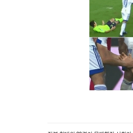
[할인50%] 한·미 투자 올인원 클래스
해외증시