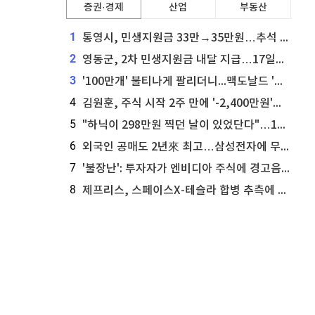
증권·경제
산업
부동산
1
통영시, 민생지원금 33만→35만원…추석 전 푼다
2
영동군, 2차 민생지원금 내달 지급…17일부터 신청 접수
3
'100만개' 불티나게 팔리더니...맥도날드 '충주찰옥수수버거' 돌연 판매 종료
4
김원훈, 주식 시작 2주 만에 '-2,400만원'…"차 한 대 값 날렸다"
5
"하닉이 298만원 찍던 날이 있었단다"…100만 클릭 '전래동화' 정체
6
외국인 공매도 2년來 최고…삼성전자에 무슨일이 [B급기자의 B급리포트]
7
'불장난': 투자자가 엔비디아 주식에 경고음 울려
8
제프리스, 스페이스X-테슬라 합병 추측에 대한 트래커 주식 가능성 분석