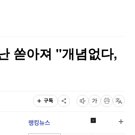
퀀텀
915
(
-0.11%
)
홈
AI추천
이더리움 클래식
9,155
(
0.33%
)
품
마켓이슈
특징주
이벤트
비트코인
91,303,000
(
-0.05%
)
난 쏟아져 "개념없다,
구독
랭킹뉴스