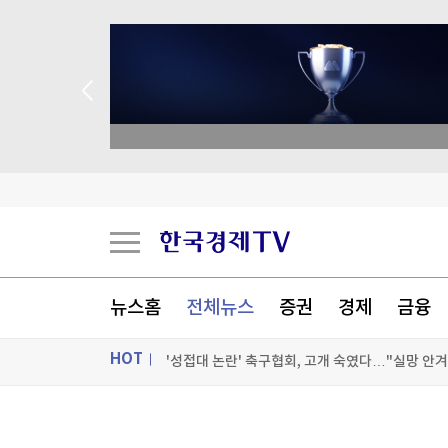
종목 무료 정밀 진단
[게임위드인] 포켓몬 개발사의 야심작, 왜 기대에
[속보] 집에서 말다툼 중 흉기로 '어머니 살해'…경찰
中유니트리 회장 "피지컬AI 산업발전 초기…PC 
뉴스홈
전체뉴스
증권
경제
금융
'성접대 논란' 축구협회, 고개 숙였다…"실망 안
HOT
[포토+] 박정민, '멋짐 가득한 모습~'
"나야, '흑백요리사' 시즌3"
ON AIR
뉴스
[온에어] 국고처 6부