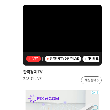
한국경제TV 24시간 LIVE
머니팜 모닝라이브 
한국경제TV
24시간 LIVE
채팅참여