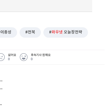
이종성
전북
와우넷
오늘장전략
싫어요
후속기사 원해요
0
0
허지웅 "우리가 지지한 인간들이 이 꼴을"...또 소신 발언
아내 가출하자 성매매女 불러 음주, 아들 살해한 30대
김원훈 주식 1억8천 올인했는데…현실은 '-2,400만원'