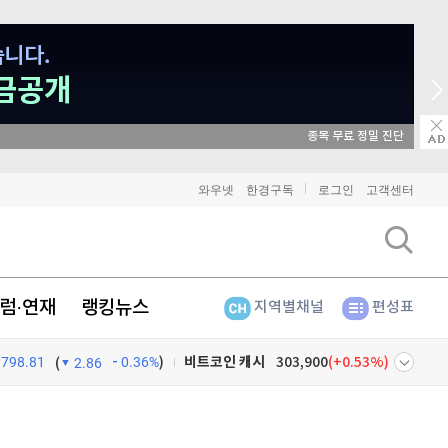
매일 매일 꽝 없는 룰렛 이벤트
비트코인
91,303,000
(
-0.05%
)
와우넷
한경구독
로그인
고객센터
이더리움
2,694,000
(
0.07%
)
리플
1,451
(
0.48%
)
럼·연재
랭킹뉴스
지역별채널
편성표
비트코인 캐시
303,900
(
0.53%
)
798.81
0.36%
)
이오스
896
(
-0.45%
)
(
2.86
비트코인 골드
1,313
(
-763.82%
)
넷
주식창