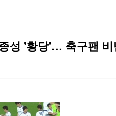
TV홈
무료방송
전체뉴스
 못 미쳤나
증권
파트너스
경제
종목핫라인
추천 상
산업
 못 미쳤나
경제
오늘의 
정치
생활경제
수익후기
국제
기업·CEO
이벤트
칼럼·연재
종성 '황당'… 축구팬 비
특집방송
전체 프로그램
채널/편성
지역별채널
)
편성표