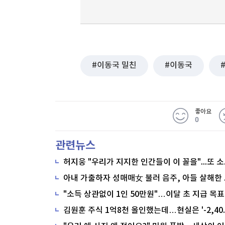
이동국 밀친
이동국
좋아요
0
관련뉴스
"소득 상관없이 1인 50만원"…이달 초 지급 목표