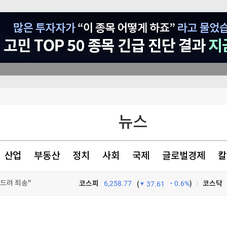
 못 미쳤나
뉴스
, '18세 아들' 체포
시작때와 비슷"
산업
부동산
정치
사회
국제
글로벌경제
칼
겨드려 죄송"
코스피
6,258.77
0.6%
)
코스닥
(
37.61
TV프로그램
와우