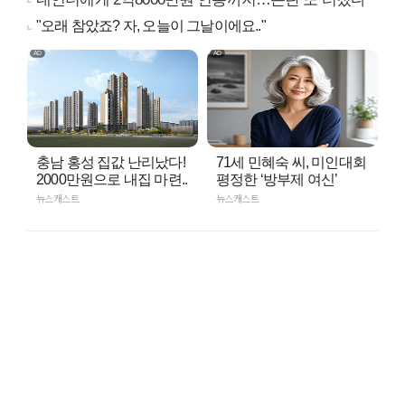
"오래 참았죠? 자, 오늘이 그날이에요.."
충남 홍성 집값 난리났다!
71세 민혜숙 씨, 미인대회
2000만원으로 내집 마련..
평정한 ‘방부제 여신’
뉴스캐스트
뉴스캐스트