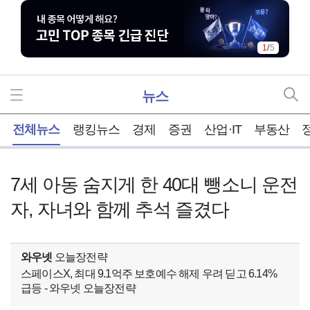
1
/
5
뉴스
홈
전체뉴스
랭킹뉴스
경제
증권
산업·IT
부동산
7세 아동 숨지게 한 40대 뺑소니 운전
자, 자녀와 함께 추석 즐겼다
와우넷
오늘장전략
스페이스X, 최대 9.1억주 보호예수 해제 우려 딛고 6.14%
급등 - 와우넷 오늘장전략