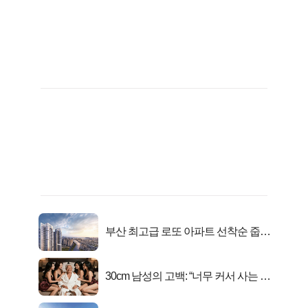
부산 최고급 로또 아파트 선착순 줍줍
떴다!
30cm 남성의 고백: “너무 커서 사는 게
행복해요”