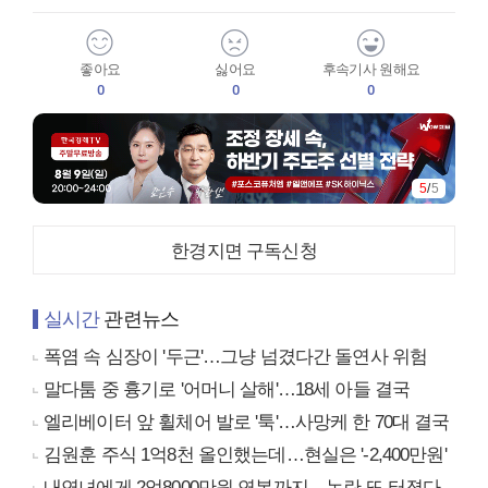
좋아요
싫어요
후속기사 원해요
0
0
0
5
/
5
한경지면 구독신청
실시간
관련뉴스
폭염 속 심장이 '두근'…그냥 넘겼다간 돌연사 위험
말다툼 중 흉기로 '어머니 살해'…18세 아들 결국
엘리베이터 앞 휠체어 발로 '툭'…사망케 한 70대 결국
김원훈 주식 1억8천 올인했는데…현실은 '-2,400만원'
내연녀에게 2억8000만원 연봉까지…논란 또 터졌다