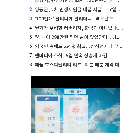
1
통영시, 민생지원금 33만→35만원…추석 전 푼다
2
영동군, 2차 민생지원금 내달 지급…17일부터 신청 접수
3
'100만개' 불티나게 팔리더니...맥도날드 '충주찰옥수수버거' 돌연 판매 종료
4
월가가 우려한 레버리지, 한국이 아니었나...'상황 인식' 못한 아셴브레너의 추락
5
"하닉이 298만원 찍던 날이 있었단다"…100만 클릭 '전래동화' 정체
6
외국인 공매도 2년來 최고…삼성전자에 무슨일이 [B급기자의 B급리포트]
7
엔비디아 주식, 5일 연속 상승세 마감
8
애플 호스피탤리티 리츠, 지분 배분 계약 대리인 업데이트