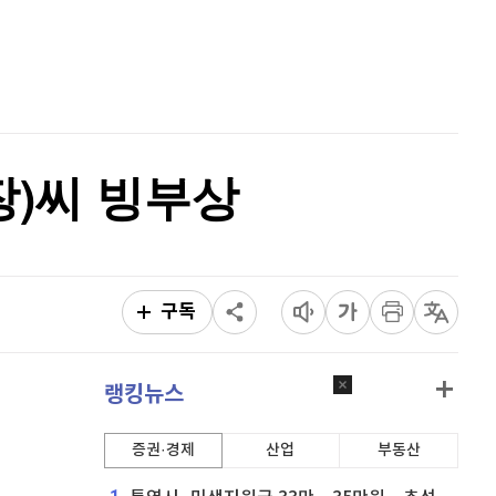
리플
1,465
(
-1.45%
)
홈
AI추천
비트코인 캐시
301,400
(
-0.3%
)
품
마켓이슈
특징주
이벤트
이오스
896
(
-0.45%
)
비트코인 골드
1,313
(
-763.82%
)
장)씨 빙부상
퀀텀
920
(
0%
)
이더리움 클래식
9,190
(
0.99%
)
비트코인
91,203,000
(
-0.7%
)
구독
랭킹뉴스
증권·경제
산업
부동산