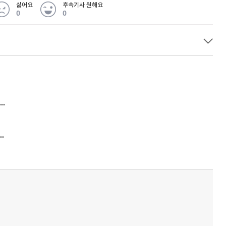
싫어요
후속기사 원해요
0
0
 무슨 일
아내 가출하자 성매매女 불러 음주, 아들 살해한 30대
김원훈 주식 1억8천 올인했는데…현실은 '-2,400만원'
'비상'