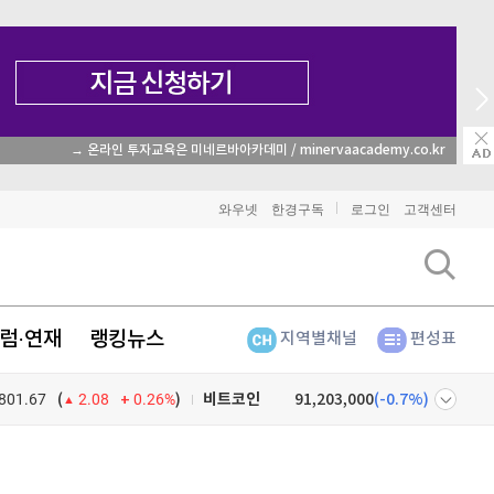
→ 온라인 투자교육은 미네르바아카데미 / minervaacademy.co.kr
와우넷
한경구독
로그인
고객센터
럼·연재
랭킹뉴스
지역별채널
편성표
801.67
0.26%
)
비트코인
91,203,000
(
-0.7%
)
(
2.08
이더리움
2,696,000
(
-0.67%
)
넷
주식창