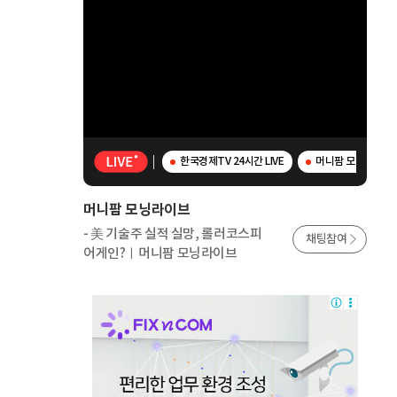
한국경제TV 24시간 LIVE
머니팜 모닝라이브 
머니팜 모닝라이브
- 美 기술주 실적 실망, 롤러코스피
채팅참여
어게인?ㅣ머니팜 모닝라이브