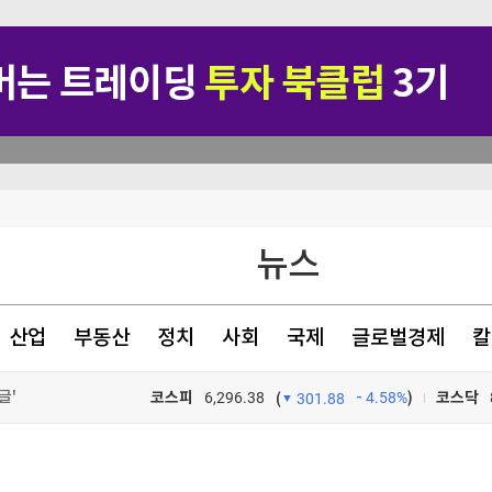
뉴스
산업
부동산
정치
사회
국제
글로벌경제
칼
글'
코스피
6,296.38
4.58%
)
코스닥
(
301.88
유엔 개입 촉구
TV프로그램
와우
%↓