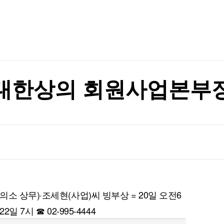
TV홈
무료방송
전체뉴스
원 확대 기대"
증권
파트너스
경제
종목핫라인
추천 상
산업
경제
오늘의 
정치
생활경제
수익후기
국제
기업·CEO
이벤트
칼럼·연재
(대한상의 회원사업본부
특집방송
글'
전체 프로그램
글'
채널/편성
지역별채널
)
편성표
소 상무)·조세현(사업)씨 빙부상 = 20일 오전6
 7시 ☎ 02-995-4444