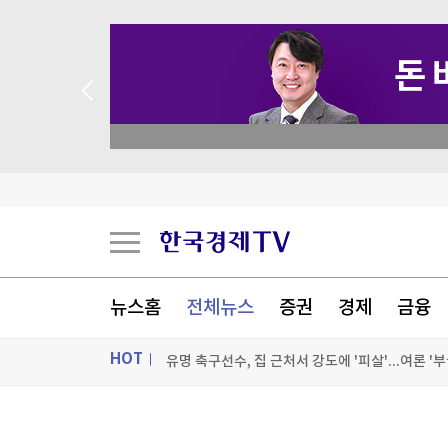
 꽝 없는 룰렛 이벤트
뉴스홈
전체뉴스
증권
경제
금융
HOT
유명 축구선수, 집 근처서 강도에 '피살'...여론 '부
해운단체 "호르무즈 통행료 위험한 선례될 것"…
ON AIR
뉴스
네이버, 2분기 영업익 5천203억원…전년비 0.2