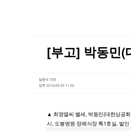
한국경제TV
뉴스홈
신영, LG유플러스 목표가↑…"데이터센터·주주환
머니팜 모닝라이브
증권
굿모닝 작전
금융
[포토+] 박정민, '멋짐 가득한 모습~'
오늘장 뭐사지?
부동산
"나야, '흑백요리사' 시즌3"
[오후5시] 뉴스플러스
사회
온로드 (ON ROAD) 인사이트
글로벌경제
[온에어] 출발증시 1부
[부고] 박동민
랭킹뉴스
유명 축구선수, 집 근처서 강도에 '피살'...여론 '부
유명 축구선수, 집 근처서 강도에 '피살'...여론 '부
임원식 기자
미네르바아카데미
증권 데이터
입력
2016-09-20 11:06
스페셜강의
특징주 뉴스
투자/재테크
매매신호 (랭킹100
부동산/세무
투자분석
▲ 최영열씨 별세, 박동민(대한상공회의
산업
국내증시
시, 도봉병원 장례식장 특1호실, 발인 22일
[모집-3기-] 돈버는 트레이딩 투자 북클럽
환율