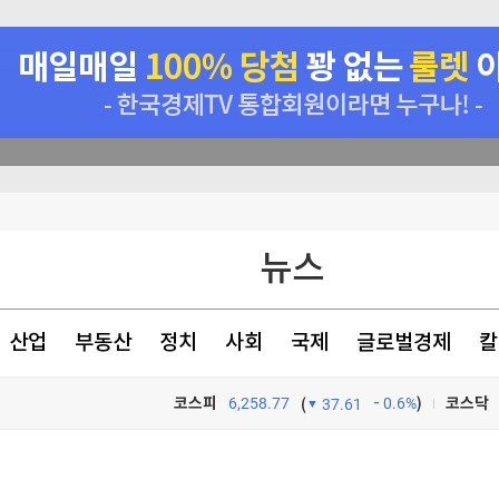
니다"
뉴스
시선 집중
정(종합)
산업
부동산
정치
사회
국제
글로벌경제
칼
에 4조원 투자
코스피
6,258.77
0.6%
)
코스닥
(
37.61
TV프로그램
와우