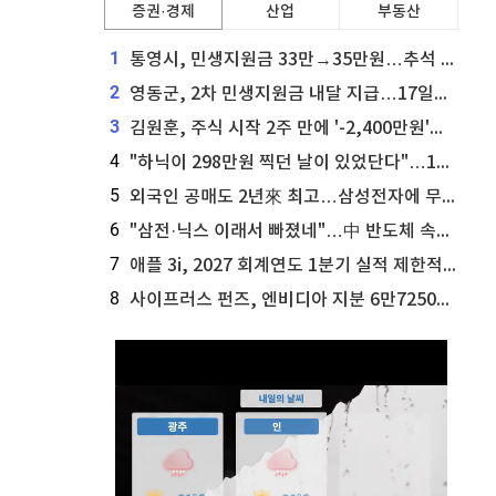
증권·경제
산업
부동산
1
통영시, 민생지원금 33만→35만원…추석 전 푼다
2
영동군, 2차 민생지원금 내달 지급…17일부터 신청 접수
3
김원훈, 주식 시작 2주 만에 '-2,400만원'…"차 한 대 값 날렸다"
4
"하닉이 298만원 찍던 날이 있었단다"…100만 클릭 '전래동화' 정체
5
외국인 공매도 2년來 최고…삼성전자에 무슨일이 [B급기자의 B급리포트]
6
"삼전·닉스 이래서 빠졌네"…中 반도체 속사정 [B급기자의 B급리포트]
7
애플 3i, 2027 회계연도 1분기 실적 제한적 검토 통과
8
사이프러스 펀즈, 엔비디아 지분 6만7250주 매각