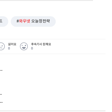
트
와우넷
오늘장전략
싫어요
후속기사 원해요
0
0
허지웅 "우리가 지지한 인간들이 이 꼴을"...또 소신 발언
김원훈 주식 1억8천 올인했는데…현실은 '-2,400만원'
"우리 애 사진 왜 적어요?" 민원 폭발…세상이 어쩌다