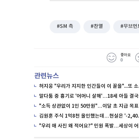
SM 측
찬열
무브먼
좋아요
0
관련뉴스
말다툼 중 흉기로 '어머니 살해'…18세 아들 결국
"소득 상관없이 1인 50만원"…이달 초 지급 목표