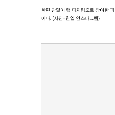
한편 찬열이 랩 피처링으로 참여한 파
이다. (사진=찬열 인스타그램)