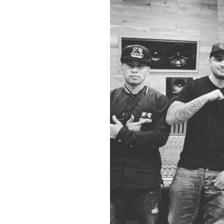
[할인50%] 한·미 투자 올인원 클래스
해외증시