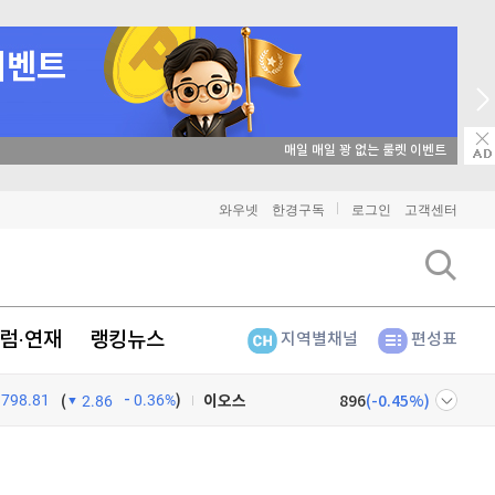
매일 매일 꽝 없는 룰렛 이벤트
비트코인
91,399,000
(
-0.12%
)
와우넷
한경구독
로그인
고객센터
이더리움
2,699,000
(
-0.15%
)
리플
1,463
(
-0.27%
)
럼·연재
랭킹뉴스
지역별채널
편성표
비트코인 캐시
304,800
(
-0.49%
)
798.81
0.36%
)
이오스
896
(
-0.45%
)
(
2.86
비트코인 골드
1,313
(
-763.82%
)
넷
주식창