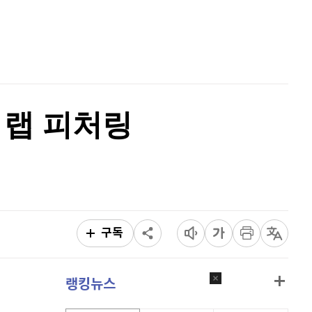
퀀텀
930
(
0.43%
)
홈
AI추천
이더리움 클래식
9,200
(
0.11%
)
품
마켓이슈
특징주
이벤트
비트코인
91,399,000
(
-0.12%
)
 랩 피처링
구독
랭킹뉴스