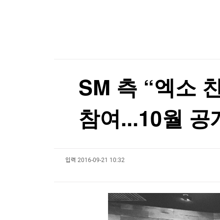
한국경제TV
뉴스홈
튀르키예 외무 "메카 공동방위조약, 이란 겨냥 아
머니팜 모닝라이브
증권
굿모닝 작전
금융
튀르키예 외무 "메카 공동방위조약, 이란 겨냥 아
오늘장 뭐사지?
부동산
[오후5시] 뉴스플러스
사회
온로드 (ON ROAD) 인사이트
글로벌경제
SM 측 “엑소 
랭킹뉴스
참여...10월 
미네르바아카데미
증권 데이터
입력
2016-09-21 10:32
스페셜강의
특징주 뉴스
투자/재테크
매매신호 (랭킹100
부동산/세무
투자분석
산업
국내증시
[모집-3기-] 돈버는 트레이딩 투자 북클럽
환율