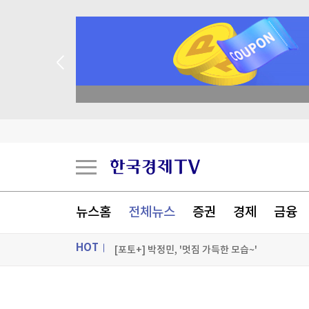
종목 무료 정밀 진단
튀르키예 외무 "메카 공동방위조약, 이란 겨냥 아
"트럼프, 혹시 부분가발 썼나?"…'풍성 금발'에 
불가리아 영공 침범한 드론 폭발…우크라 모델 추
뉴스홈
전체뉴스
증권
경제
금융
AI인프라에 주목하는 엔비디아…전력업체 랜시엄
HOT
[포토+] 박정민, '멋짐 가득한 모습~'
"나야, '흑백요리사' 시즌3"
ON AIR
뉴스
[온에어] 몸쓸이야기