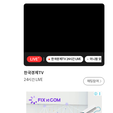
한국경제TV 24시간 LIVE
머니팜 모닝라이브 
한국경제TV
24시간 LIVE
채팅참여