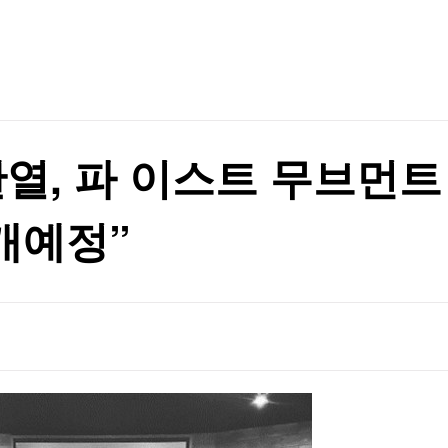
TV홈
무료방송
전체뉴스
니다"
증권
파트너스
경제
종목핫라인
추천 상
산업
니다"
경제
오늘의 
정치
생활경제
수익후기
국제
기업·CEO
이벤트
칼럼·연재
찬열, 파 이스트 무브먼트
특집방송
전체 프로그램
공개예정”
채널/편성
지역별채널
)
편성표