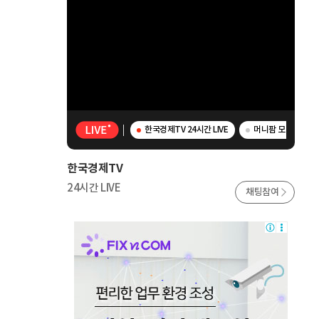
한국경제TV 24시간 LIVE
머니팜 모닝라이브 
한국경제TV
24시간 LIVE
채팅참여