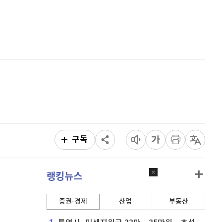
리플
1,456
(
-0.76%
)
홈
AI추천
비트코인 캐시
302,500
(
-1.27%
)
품
마켓이슈
특징주
이벤트
이오스
896
(
-0.45%
)
비트코인 골드
1,313
(
-763.82%
)
퀀텀
945
(
2.05%
)
이더리움 클래식
9,125
(
-0.72%
)
비트코인
91,165,000
(
-0.38%
)
구독
랭킹뉴스
증권·경제
산업
부동산