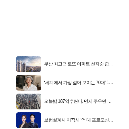
부산 최고급 로또 아파트 선착순 줍줍
떴다!
‘세계에서 가장 젊어 보이는 70대’ 1위
선정…
오늘밤 187억뿌린다, 먼저 주우면 최
대1억..!
보험설계사 이직시 ‘억’대 프로모션!
키움에셋!