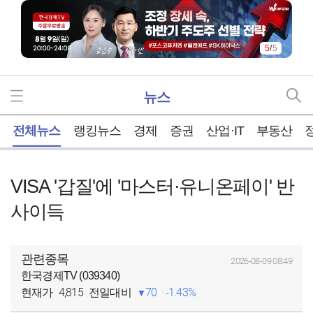
5
/
5
뉴스
홈
전체뉴스
랭킹뉴스
경제
증권
산업·IT
부동산
VISA '갑질'에 '마스터·유니온페이' 반
사이득
관련종목
2026-08-09 08:49
한국경제TV (039340)
4,815
70
1.43%
현재가
전일대비