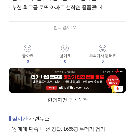
부산 최고급 로또 아파트 선착순 줍줍떴다!
한국경제TV
좋아요
싫어요
후속기사 원해요
0
0
0
4
/
4
한경지면 구독신청
실시간
관련뉴스
'성매매 단속' 나선 경찰, 1666명 무더기 검거