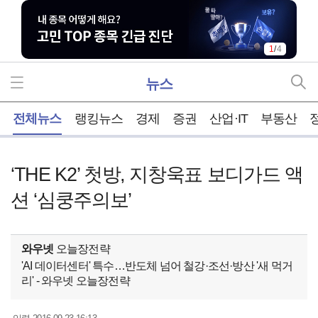
1
/
4
뉴스
홈
전체뉴스
랭킹뉴스
경제
증권
산업·IT
부동산
‘THE K2’ 첫방, 지창욱표 보디가드 액
션 ‘심쿵주의보’
와우넷
오늘장전략
'AI 데이터센터' 특수…반도체 넘어 철강·조선·방산 '새 먹거
리' - 와우넷 오늘장전략