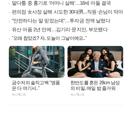
말다툼 중 흉기로 '어머니 살해'…18세 아들 결국
편의점 女사장 살해 시도한 30대男...직원·손님이 막아
"안전하다는 말 믿었는데"…투자금 전액 날렸다
유산 아픔 2년 만에…김기리·문지인, 부모됐다
"오래 참았죠? 자, 오늘이 그날이에요.."
금수저의 솔직고백 "명품
한반도를 흔든 28cm 남성
은 다 여기서.."
의 비밀, 매일 밤 즐거워
뉴스캐스트
뉴스캐스트