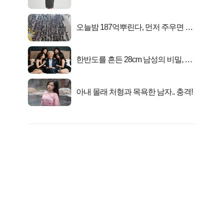
피지컬’
오늘밤 187억뿌린다, 먼저 주우면 최
대1억..!
한반도를 흔든 28cm 남성의 비밀, 매
일 밤 즐거워
아내 몰래 처형과 목욕한 남자.. 충격!