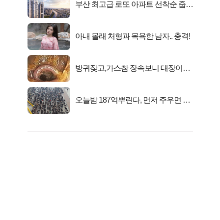
부산 최고급 로또 아파트 선착순 줍줍
떴다!
아내 몰래 처형과 목욕한 남자.. 충격!
방귀잦고,가스참 장속보니 대장이아
니라..
오늘밤 187억뿌린다, 먼저 주우면 최
대1억..!