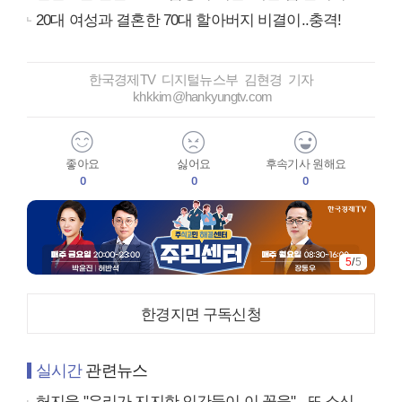
20대 여성과 결혼한 70대 할아버지 비결이..충격!
한국경제TV 디지털뉴스부 김현경 기자
khkkim@hankyungtv.com
좋아요
싫어요
후속기사 원해요
0
0
0
5
/
5
한경지면 구독신청
실시간
관련뉴스
허지웅 "우리가 지지한 인간들이 이 꼴을"...또 소신 발언