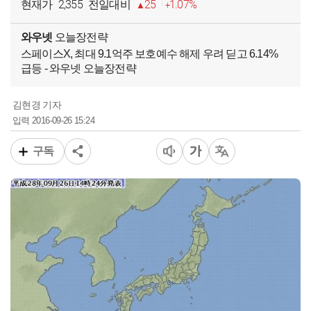
2,355
25
1.07%
현재가
전일대비
와우넷
오늘장전략
스페이스X, 최대 9.1억주 보호예수 해제 우려 딛고 6.14%
급등 - 와우넷 오늘장전략
김현경 기자
2016-09-26 15:24
입력
구독