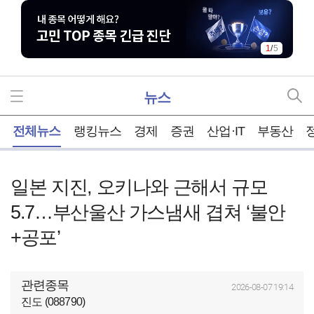
1
/
5
뉴스
홈
전체뉴스
랭킹뉴스
경제
증권
산업·IT
부동산
일본 지진, 오키나와 근해서 규모
5.7…부산울산 가스냄새 겹쳐 ‘불안
+공포’
관련종목
2026-08-07 19:14
진도 (088790)