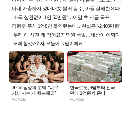
아내 가출하자 성매매女 불러 음주, 아들 살해한 30대
"소득 상관없이 1인 50만원"…이달 초 지급 목표
김원훈 주식 1억8천 올인했는데…현실은 '-2,400만원'
"우리 애 사진 왜 적어요?" 민원 폭발…세상이 어쩌다
"오래 참았죠? 자, 오늘이 그날이에요.."
30cm 남성의 고백: “너무
한국로또, 8월부터 전국
커서 사는 게 행복해요”
민에 1억원씩 준다
뉴스캐스트
뉴스캐스트