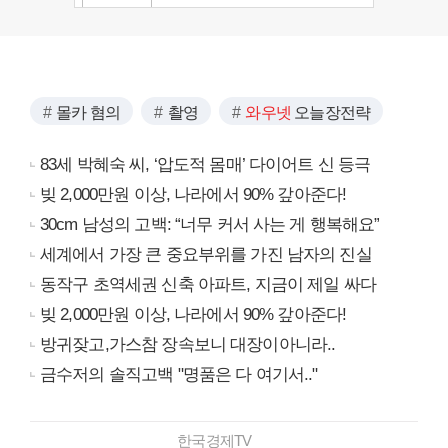
몰카 혐의
촬영
와우넷
오늘장전략
83세 박혜숙 씨, ‘압도적 몸매’ 다이어트 신 등극
빚 2,000만원 이상, 나라에서 90% 갚아준다!
30cm 남성의 고백: “너무 커서 사는 게 행복해요”
세계에서 가장 큰 중요부위를 가진 남자의 진실
동작구 초역세권 신축 아파트, 지금이 제일 싸다
빚 2,000만원 이상, 나라에서 90% 갚아준다!
방귀잦고,가스참 장속보니 대장이아니라..
금수저의 솔직고백 "명품은 다 여기서.."
한국경제TV