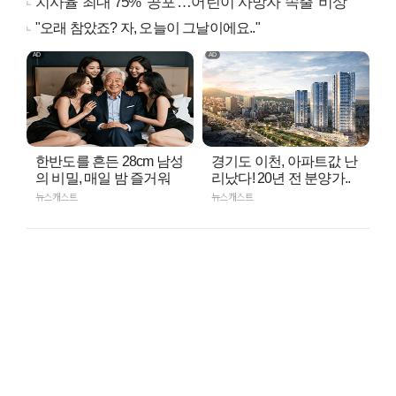
치사율 최대 75% '공포'…어린이 사망자 속출 '비상'
"오래 참았죠? 자, 오늘이 그날이에요.."
한반도를 흔든 28cm 남성
경기도 이천, 아파트값 난
의 비밀, 매일 밤 즐거워
리났다! 20년 전 분양가..
뉴스캐스트
뉴스캐스트