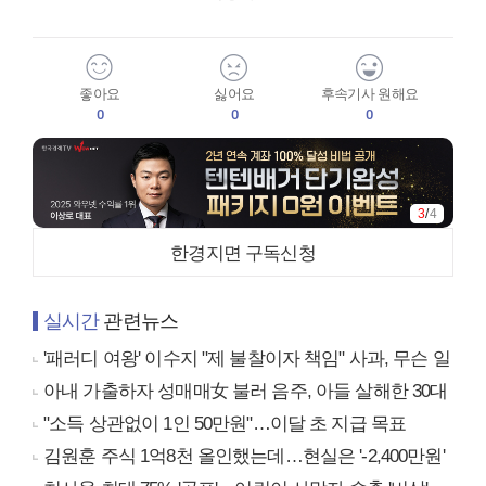
좋아요
싫어요
후속기사 원해요
0
0
0
3
/
4
한경지면 구독신청
실시간
관련뉴스
'패러디 여왕' 이수지 "제 불찰이자 책임" 사과, 무슨 일
아내 가출하자 성매매女 불러 음주, 아들 살해한 30대
"소득 상관없이 1인 50만원"…이달 초 지급 목표
김원훈 주식 1억8천 올인했는데…현실은 '-2,400만원'