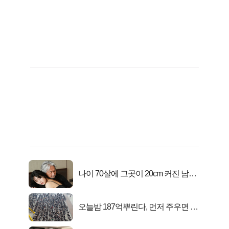
나이 70살에 그곳이 20cm 커진 남자..
충격!
오늘밤 187억뿌린다, 먼저 주우면 최
대1억..!