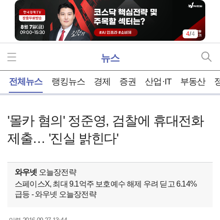
4
/
4
뉴스
홈
전체뉴스
랭킹뉴스
경제
증권
산업·IT
부동산
'몰카 혐의' 정준영, 검찰에 휴대전화
제출… '진실 밝힌다'
와우넷
오늘장전략
스페이스X, 최대 9.1억주 보호예수 해제 우려 딛고 6.14%
급등 - 와우넷 오늘장전략