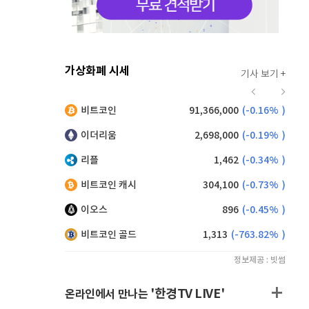
가상화폐 시세
기사 보기 +
934
(
0.86%
)
비트코인
91,366,000
(
-0.16%
)
,170
(
-0.22%
)
이더리움
2,698,000
(
-0.19%
)
리플
1,462
(
-0.34%
)
비트코인 캐시
304,100
(
-0.73%
)
이오스
896
(
-0.45%
)
비트코인 골드
1,313
(
-763.82%
)
정보제공 : 빗썸
'한경TV LIVE'
온라인에서 만나는