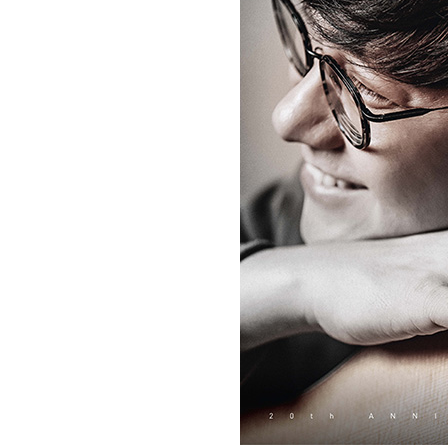
[할인50%] 한·미 투자 올인원 클래스
해외증시