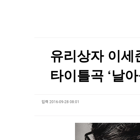
한국경제TV
뉴스홈
머니팜 모닝라이브
증권
굿모닝 작전
금융
오늘장 뭐사지?
부동산
[오후5시] 뉴스플러스
사회
온로드 (ON ROAD) 인사이트
글로벌경제
유리상자 이세준
랭킹뉴스
타이틀곡 ‘날아
미네르바아카데미
증권 데이터
입력
2016-09-28 08:01
스페셜강의
특징주 뉴스
투자/재테크
매매신호 (랭킹100
부동산/세무
투자분석
산업
국내증시
[모집-3기-] 돈버는 트레이딩 투자 북클럽
환율