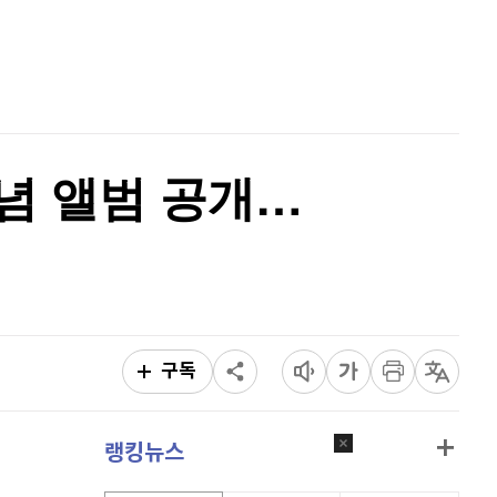
비트코인
91,366,000
(
-0.16%
)
홈
AI추천
품
마켓이슈
특징주
이벤트
기념 앨범 공개…
구독
랭킹뉴스