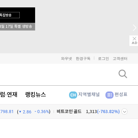
8월 17일 특별 생방송
비트코인
91,366,000
(
-0.16%
)
이더리움
2,698,000
(
-0.19%
)
리플
1,462
(
-0.34%
)
와우넷
한경구독
로그인
고객센터
비트코인 캐시
304,100
(
-0.73%
)
이오스
896
(
-0.45%
)
럼·연재
랭킹뉴스
지역별채널
편성표
비트코인 골드
1,313
(
-763.82%
)
798.81
0.36%
)
퀀텀
934
(
0.86%
)
(
2.86
이더리움 클래식
9,170
(
-0.22%
)
넷
주식창