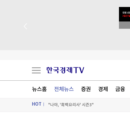
“버거 왕좌 흔들리나”…웃는 버거킹, 우는 맥도날
 꽝 없는 룰렛 이벤트
한국전쟁유업재단, 美서 '월드 콩그레스' 행사 개
튀르키예 외무 "메카 공동방위조약, 이란 겨냥 아
"트럼프, 혹시 부분가발 썼나?"…'풍성 금발'에 
[포토+] 박정민, '멋짐 가득한 모습~'
뉴스홈
전체뉴스
증권
경제
금융
"나야, '흑백요리사' 시즌3"
HOT
[온에어] 건강매거진
“버거 왕좌 흔들리나”…웃는 버거킹, 우는 맥도날
ON AIR
뉴스
“버거 왕좌 흔들리나”…웃는 버거킹, 우는 맥도날