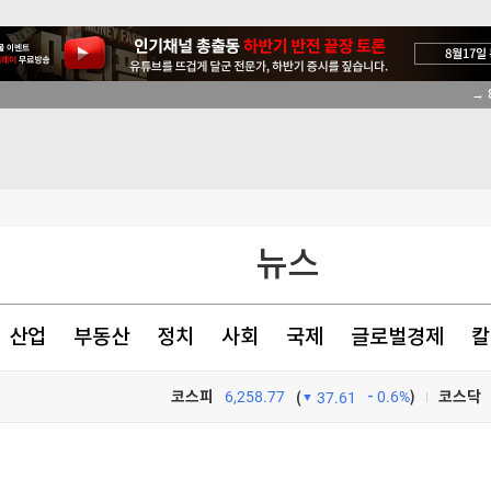
→ 
드
최
니다"
뉴스
시선 집중
산업
부동산
정치
사회
국제
글로벌경제
칼
코스피
6,258.77
0.6%
)
코스닥
(
37.61
드
TV프로그램
와우
드