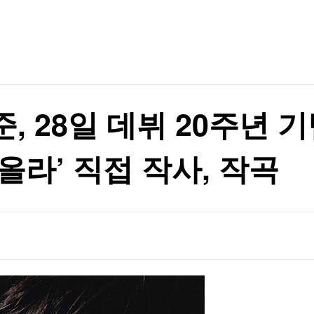
TV홈
무료방송
전체뉴스
증권
파트너스
경제
종목핫라인
추천 상
산업
경제
오늘의 
정치
생활경제
수익후기
국제
기업·CEO
이벤트
칼럼·연재
, 28일 데뷔 20주년 
특집방송
전체 프로그램
올라’ 직접 작사, 작곡
채널/편성
지역별채널
)
편성표