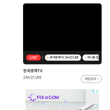
한국경제TV 24시간 LIVE
머니팜 모닝라이브 
한국경제TV
24시간 LIVE
채팅참여