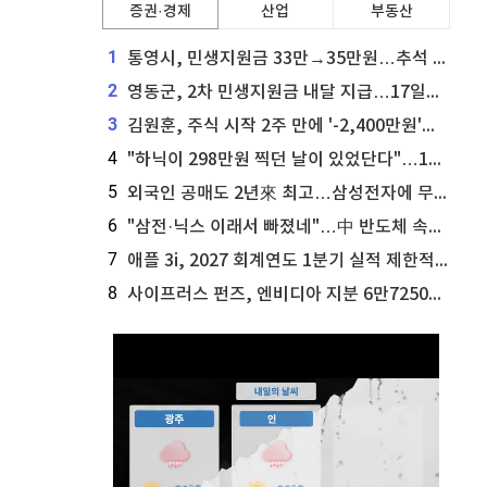
증권·경제
산업
부동산
1
통영시, 민생지원금 33만→35만원…추석 전 푼다
2
영동군, 2차 민생지원금 내달 지급…17일부터 신청 접수
3
김원훈, 주식 시작 2주 만에 '-2,400만원'…"차 한 대 값 날렸다"
4
"하닉이 298만원 찍던 날이 있었단다"…100만 클릭 '전래동화' 정체
5
외국인 공매도 2년來 최고…삼성전자에 무슨일이 [B급기자의 B급리포트]
6
"삼전·닉스 이래서 빠졌네"…中 반도체 속사정 [B급기자의 B급리포트]
7
애플 3i, 2027 회계연도 1분기 실적 제한적 검토 통과
8
사이프러스 펀즈, 엔비디아 지분 6만7250주 매각