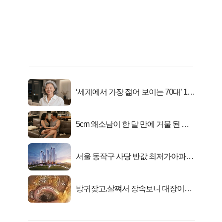
‘세계에서 가장 젊어 보이는 70대’ 1위
선정…
5cm 왜소남이 한 달 만에 거물 된 사
연
서울 동작구 사당 반값 최저가아파트
마지막...
방귀잦고,살쪄서 장속보니 대장이아
니라..