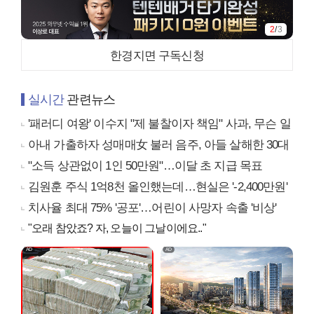
2
/
3
한경지면 구독신청
실시간
관련뉴스
'패러디 여왕' 이수지 "제 불찰이자 책임" 사과, 무슨 일
아내 가출하자 성매매女 불러 음주, 아들 살해한 30대
"소득 상관없이 1인 50만원"…이달 초 지급 목표
김원훈 주식 1억8천 올인했는데…현실은 '-2,400만원'
치사율 최대 75% '공포'…어린이 사망자 속출 '비상'
"오래 참았죠? 자, 오늘이 그날이에요.."