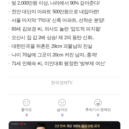
빚 2,000만원 이상, 나라에서 90% 갚아준다!
천안 대단지 아파트 500만원으로 내집마련!
서울 마지막 ‘7억대’ 신축 아파트, 선착순 분양!
83세 김보경 씨, 의사도 놀란 ‘압도적 피지컬’
오산시 집 값 2배 상승! 제 2의 동탄 신화..
대한민국을 뒤흔든 29cm 괴물남의 진실
나이 70살에 그곳이 20cm 커진 남자..충격!
71세 민혜숙 씨, 미인대회 평정한 ‘방부제 여신’
한국경제TV
좋아요
싫어요
후속기사 원해요
0
0
0