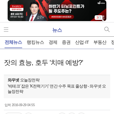
3
/
3
뉴스
홈
전체뉴스
랭킹뉴스
경제
증권
산업·IT
부동산
잣의 효능, 호두 '치매 예방?'
와우넷
오늘장전략
'빅테크' 잡은 'K전력기기' 연간 수주 목표 줄상향 - 와우넷 오
늘장전략
2016-09-29 04:55
입력