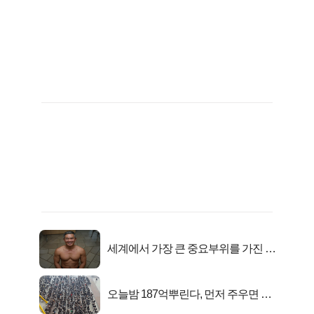
세계에서 가장 큰 중요부위를 가진 남
자의 진실
오늘밤 187억뿌린다, 먼저 주우면 최
대1억..!