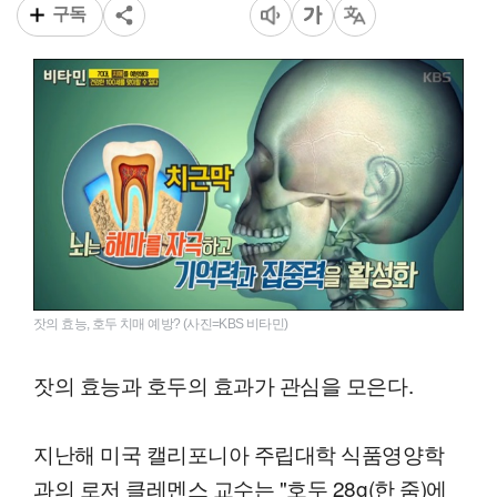
구독
잣의 효능, 호두 치매 예방? (사진=KBS 비타민)
잣의 효능과 호두의 효과가 관심을 모은다.
지난해 미국 캘리포니아 주립대학 식품영양학
과의 로저 클레멘스 교수는 "호두 28g(한 줌)에