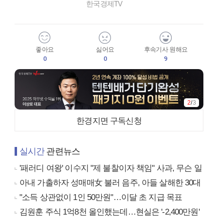
한국경제TV
좋아요
싫어요
후속기사 원해요
0
0
9
2
/
3
한경지면 구독신청
실시간
관련뉴스
'패러디 여왕' 이수지 "제 불찰이자 책임" 사과, 무슨 일
아내 가출하자 성매매女 불러 음주, 아들 살해한 30대
"소득 상관없이 1인 50만원"…이달 초 지급 목표
김원훈 주식 1억8천 올인했는데…현실은 '-2,400만원'