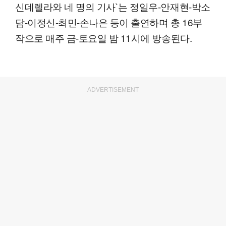
신데렐라와 네 명의 기사`는 정일우-안재현-박소
담-이정신-최민-손나은 등이 출연하며 총 16부
작으로 매주 금-토요일 밤 11시에 방송된다.
ADVERTISEMENT