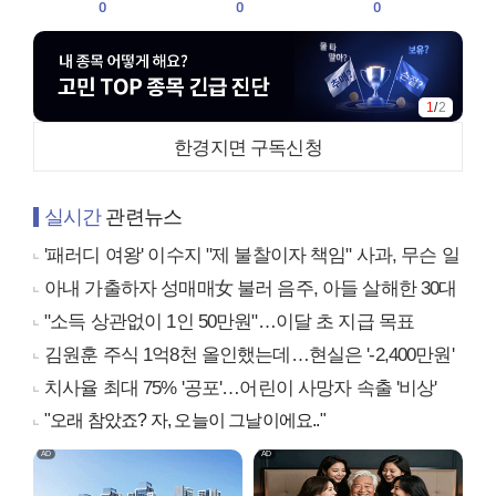
0
0
0
2
/
2
한경지면 구독신청
실시간
관련뉴스
'패러디 여왕' 이수지 "제 불찰이자 책임" 사과, 무슨 일
아내 가출하자 성매매女 불러 음주, 아들 살해한 30대
"소득 상관없이 1인 50만원"…이달 초 지급 목표
김원훈 주식 1억8천 올인했는데…현실은 '-2,400만원'
치사율 최대 75% '공포'…어린이 사망자 속출 '비상'
"오래 참았죠? 자, 오늘이 그날이에요.."