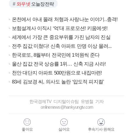
와우넷
오늘장전략
온천에서 아내 몰래 처형과 사랑나눈 이야기..충격!
보험설계사 이직시 ‘억’대 프로모션! 키움에셋!
세계에서 가장 큰 중요부위를 가진 남자의 진실
전주 집값 미쳤다! 신축 아파트 만명 이상 몰려...
한국로또, 8월부터 전국민에 1억원씩 준다
울산 집값 전국 상승률 1위… 신축 지금 사라!
천안 대단지 아파트 500만원으로 내집마련!
83세 김보경 씨, 의사도 놀란 ‘압도적 피지컬’
한국경제TV 디지털이슈팀 유병철 기자
onlinenews@hankyungtv.com
좋아요
싫어요
후속기사 원해요