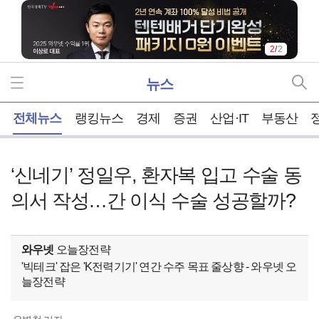
2
/
2
뉴스
홈
전체뉴스
랭킹뉴스
경제
증권
산업·IT
부동산
‘신네기’ 정일우, 환자복 입고 수술 동
의서 작성…간 이식 수술 성공할까?
와우넷
오늘장전략
'빅테크' 잡은 'K전력기기' 연간 수주 목표 줄상향 - 와우넷 오
늘장전략