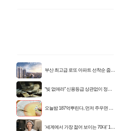
부산 최고급 로또 아파트 선착순 줍줍
떴다!
“빚 없애라” 신용등급 상관없이 정부
서 2억지원!
오늘밤 187억뿌린다, 먼저 주우면 최
대1억..!
‘세계에서 가장 젊어 보이는 70대’ 1위