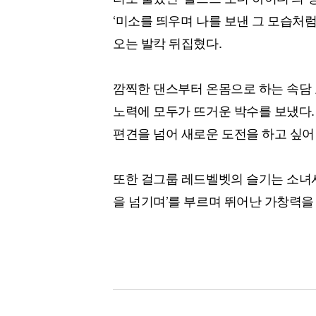
‘미소를 띄우며 나를 보낸 그 모습처
오는 발칵 뒤집혔다.
깜찍한 댄스부터 온몸으로 하는 속담 
노력에 모두가 뜨거운 박수를 보냈다.
편견을 넘어 새로운 도전을 하고 싶어
또한 걸그룹 레드벨벳의 슬기는 소녀시
을 넘기며’를 부르며 뛰어난 가창력을