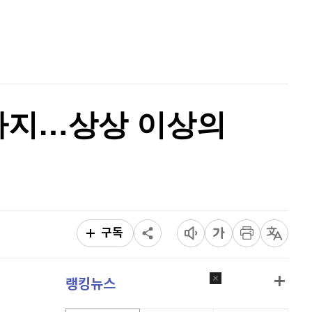
홈
퀀텀
915
(
-0.55%
)
AI추천
품
마켓이슈
이더리움 클래식
9,185
(
0.93%
)
특징주
이벤트
비트코인
91,570,000
(
-0.29%
)
까지…상상 이상의
구독
랭킹뉴스