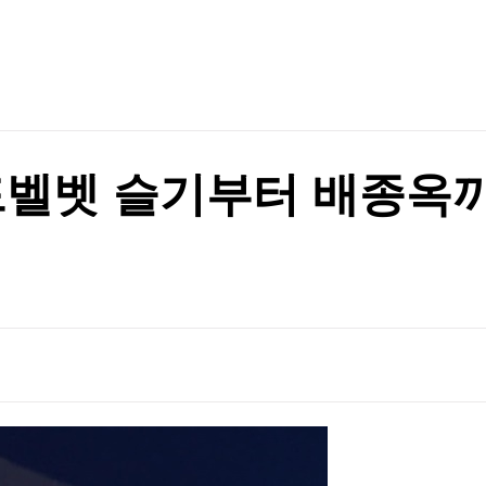
TV홈
무료방송
전체뉴스
증권
파트너스
경제
관악구, 혁신 스타트업과 손잡고 공공서비스 혁신 나선다 ‘관악S밸리 실증 지원’ 업무협약 체결
종목핫라인
추천 상
산업
경제
오늘의 
정치
관악구, 혁신 스타트업과 손잡고 공공서비스 혁신 나선다 ‘관악S밸리 실증 지원’ 업무협약 체결
생활경제
수익후기
국제
기업·CEO
이벤트
칼럼·연재
레드벨벳 슬기부터 배종옥
특집방송
전체 프로그램
채널/편성
지역별채널
)
편성표