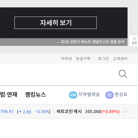
→ 온라인 투자교육은 미네르바아카데미 / minervaacademy
와우넷
한경구독
로그인
고객센터
비트코인
91,570,000
(
-0.29%
)
이더리움
2,702,000
(
-0.45%
)
리플
1,461
(
-1.74%
)
럼·연재
랭킹뉴스
지역별채널
편성표
비트코인 캐시
305,000
(
0.89%
)
798.81
0.36%
)
(
2.86
이오스
896
(
-0.45%
)
넷
주식창
비트코인 골드
1,313
(
-763.82%
)