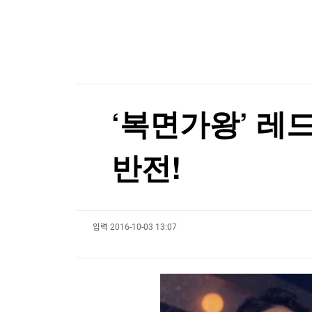
한국경제TV
뉴스홈
[온에어] 경제전쟁 꾼 시즌3
머니팜 모닝라이브
증권
굿모닝 작전
금융
오늘장 뭐사지?
부동산
[오후5시] 뉴스플러스
사회
온로드 (ON ROAD) 인사이트
글로벌경제
‘복면가왕’ 
랭킹뉴스
반전!
미네르바아카데미
증권 데이터
입력
2016-10-03 13:07
스페셜강의
특징주 뉴스
투자/재테크
매매신호 (랭킹100
부동산/세무
투자분석
산업
국내증시
[모집-3기-] 돈버는 트레이딩 투자 북클럽
환율