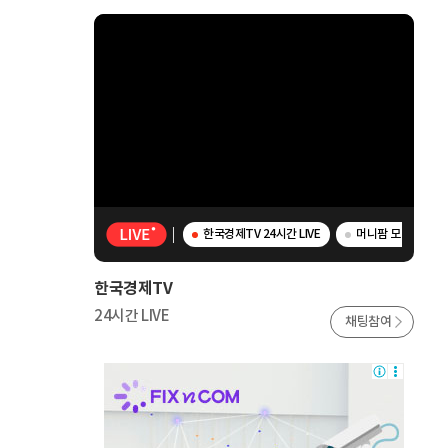
한국경제TV 24시간 LIVE
머니팜 모닝라이브 
한국경제TV
24시간 LIVE
채팅참여