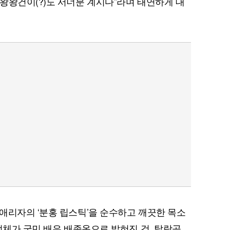
왕왕건이(?)도 서너분 계시다”라며 태연하게 대
애리자의 ‘분홍 립스틱’을 순수하고 깨끗한 목소
정체가 국민 배우 배종옥으로 밝혀진 것. 탈락곡