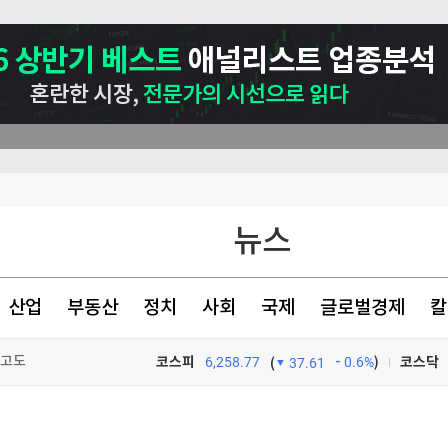
관악구, 혁신 스타트업과 손잡고 공공서비스 혁신 나선다 ‘관악S밸리 실증 지원’ 업무협약 체결
뉴스
산업
부동산
정치
사회
국제
글로벌경제
칼
본토인 위협
사고도
코스피
6,258.77
0.6%
)
코스닥
(
37.61
TV프로그램
와우