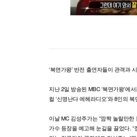
‘복면가왕’ 반전 출연자들이 관객과 
지난 2일 방송된 MBC ‘복면가왕’에
컬 ‘신명난다 에헤라디오’와 8인의 
이날 MC 김성주가는 “깜짝 놀랄만한
가수 등장을 예고해 눈길을 끌었다. “