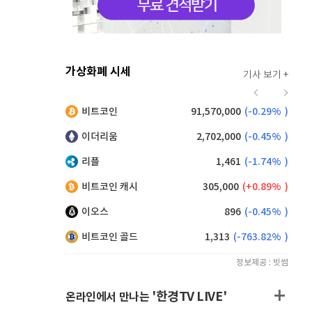
가상화폐 시세
기사 보기 +
915
(
-0.55%
)
비트코인
91,570,000
(
-0.29%
)
,185
(
0.93%
)
이더리움
2,702,000
(
-0.45%
)
리플
1,461
(
-1.74%
)
비트코인 캐시
305,000
(
0.89%
)
이오스
896
(
-0.45%
)
비트코인 골드
1,313
(
-763.82%
)
정보제공 : 빗썸
'한경TV LIVE'
온라인에서 만나는