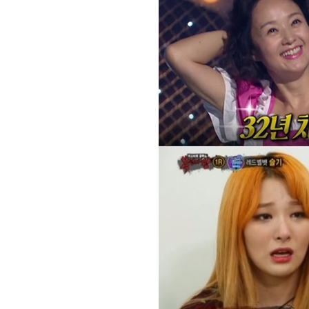
[할인50%] 한·미 투자 올인원 클래스
해외증시