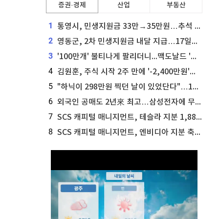
증권·경제
산업
부동산
1
통영시, 민생지원금 33만→35만원…추석 전 푼다
2
영동군, 2차 민생지원금 내달 지급…17일부터 신청 접수
3
'100만개' 불티나게 팔리더니...맥도날드 '충주찰옥수수버거' 돌연 판매 종료
4
김원훈, 주식 시작 2주 만에 '-2,400만원'…"차 한 대 값 날렸다"
5
"하닉이 298만원 찍던 날이 있었단다"…100만 클릭 '전래동화' 정체
6
외국인 공매도 2년來 최고…삼성전자에 무슨일이 [B급기자의 B급리포트]
7
SCS 캐피털 매니지먼트, 테슬라 지분 1,889주 추가 매수
8
SCS 캐피털 매니지먼트, 엔비디아 지분 축소...8,590주 매도