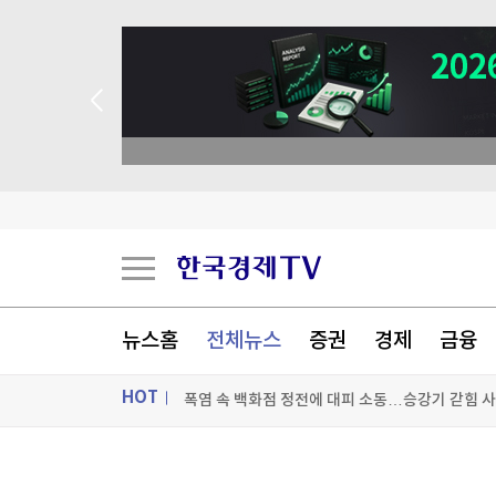
026 상반기 베스트 애널리스트 업종 분석
성일하이텍, 애프터마켓서 10%대 급등
뉴스홈
전체뉴스
증권
경제
금융
코르시카 자치권 논의에 분리단체 반발해 프랑스 
폭염 속 백화점 정전에 대피 소동…승강기 갇힘 
HOT
[포토+] 박정민, '멋짐 가득한 모습~'
ON AIR
뉴스
"나야, '흑백요리사' 시즌3"