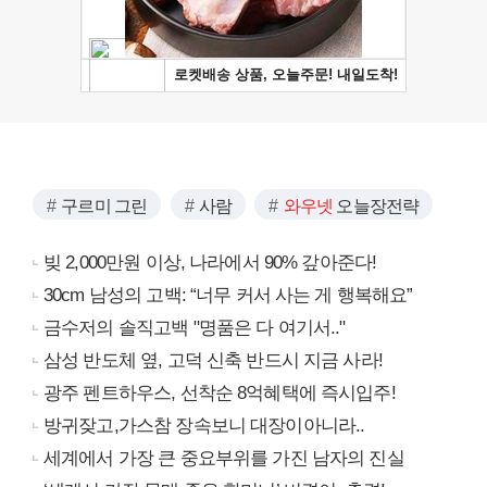
구르미 그린
사람
와우넷
오늘장전략
빚 2,000만원 이상, 나라에서 90% 갚아준다!
30cm 남성의 고백: “너무 커서 사는 게 행복해요”
금수저의 솔직고백 "명품은 다 여기서.."
삼성 반도체 옆, 고덕 신축 반드시 지금 사라!
광주 펜트하우스, 선착순 8억혜택에 즉시입주!
방귀잦고,가스참 장속보니 대장이아니라..
세계에서 가장 큰 중요부위를 가진 남자의 진실