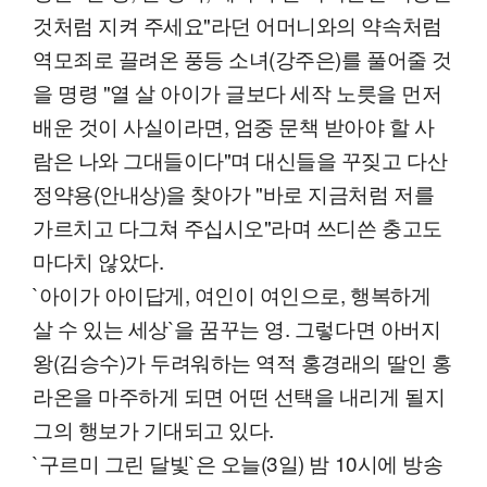
것처럼 지켜 주세요"라던 어머니와의 약속처럼
역모죄로 끌려온 풍등 소녀(강주은)를 풀어줄 것
을 명령 "열 살 아이가 글보다 세작 노릇을 먼저
배운 것이 사실이라면, 엄중 문책 받아야 할 사
람은 나와 그대들이다"며 대신들을 꾸짖고 다산
정약용(안내상)을 찾아가 "바로 지금처럼 저를
가르치고 다그쳐 주십시오"라며 쓰디쓴 충고도
마다치 않았다.
`아이가 아이답게, 여인이 여인으로, 행복하게
살 수 있는 세상`을 꿈꾸는 영. 그렇다면 아버지
왕(김승수)가 두려워하는 역적 홍경래의 딸인 홍
라온을 마주하게 되면 어떤 선택을 내리게 될지
그의 행보가 기대되고 있다.
`구르미 그린 달빛`은 오늘(3일) 밤 10시에 방송