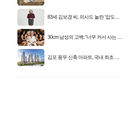
유
83세 김보경 씨, 의사도 놀란 ‘압도적
피지컬’
30cm 남성의 고백: “너무 커서 사는 게
행복해요”
김포 풍무 신축 아파트, 국내 최초 반
값 분양..