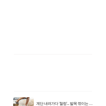
계단 내려가다 '철렁'... 발목 꺾이는 이