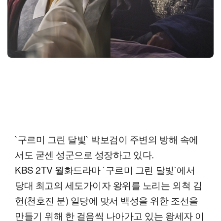
`구르미 그린 달빛` 박보검이 주변의 방해 속에
서도 굳센 성군으로 성장하고 있다.
KBS 2TV 월화드라마 `구르미 그린 달빛`에서
당대 최고의 세도가이자 왕위를 노리는 외척 김
헌(천호진 분) 일당에 맞서 백성을 위한 조선을
만들기 위해 한 걸음씩 나아가고 있는 왕세자 이