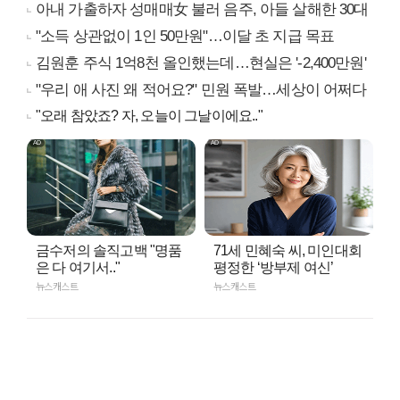
아내 가출하자 성매매女 불러 음주, 아들 살해한 30대
"소득 상관없이 1인 50만원"…이달 초 지급 목표
김원훈 주식 1억8천 올인했는데…현실은 '-2,400만원'
"우리 애 사진 왜 적어요?" 민원 폭발…세상이 어쩌다
"오래 참았죠? 자, 오늘이 그날이에요.."
금수저의 솔직고백 "명품
71세 민혜숙 씨, 미인대회
은 다 여기서.."
평정한 ‘방부제 여신’
뉴스캐스트
뉴스캐스트