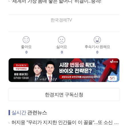
‘세계서 가장 몸매 좋은 할머니’ 비결이..충격!
한국경제TV
좋아요
싫어요
후속기사 원해요
0
0
0
5
/
5
한경지면 구독신청
실시간
관련뉴스
허지웅 "우리가 지지한 인간들이 이 꼴을"...또 소신 발언