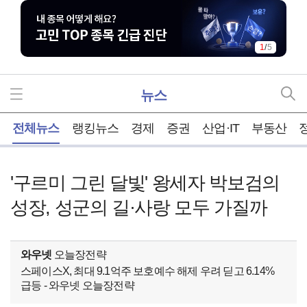
1
/
5
뉴스
홈
전체뉴스
랭킹뉴스
경제
증권
산업·IT
부동산
'구르미 그린 달빛' 왕세자 박보검의
성장, 성군의 길·사랑 모두 가질까
와우넷
오늘장전략
스페이스X, 최대 9.1억주 보호예수 해제 우려 딛고 6.14%
급등 - 와우넷 오늘장전략