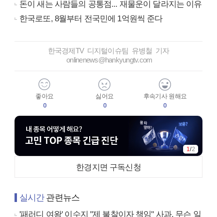
돈이 새는 사람들의 공통점... 재물운이 달라지는 이유
한국로또, 8월부터 전국민에 1억원씩 준다
한국경제TV 디지털이슈팀 유병철 기자
onlinenews@hankyungtv.com
좋아요
싫어요
후속기사 원해요
0
0
0
1
/
2
한경지면 구독신청
실시간
관련뉴스
'패러디 여왕' 이수지 "제 불찰이자 책임" 사과, 무슨 일