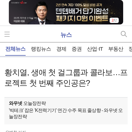
2
/
2
뉴스
홈
전체뉴스
랭킹뉴스
경제
증권
산업·IT
부동산
황치열, 생애 첫 걸그룹과 콜라보…프
로젝트 첫 번째 주인공은?
와우넷
오늘장전략
'빅테크' 잡은 'K전력기기' 연간 수주 목표 줄상향 - 와우넷 오
늘장전략