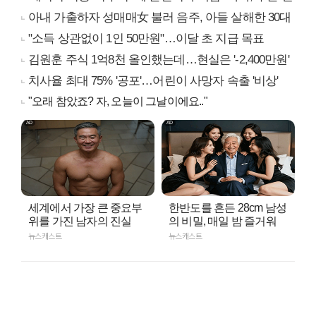
아내 가출하자 성매매女 불러 음주, 아들 살해한 30대
"소득 상관없이 1인 50만원"…이달 초 지급 목표
김원훈 주식 1억8천 올인했는데…현실은 '-2,400만원'
치사율 최대 75% '공포'…어린이 사망자 속출 '비상'
"오래 참았죠? 자, 오늘이 그날이에요.."
세계에서 가장 큰 중요부
한반도를 흔든 28cm 남성
위를 가진 남자의 진실
의 비밀, 매일 밤 즐거워
뉴스캐스트
뉴스캐스트