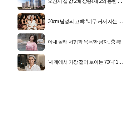
오산시 집 값 2배 상승! 제 2의 동탄 신
화..
30cm 남성의 고백: “너무 커서 사는 게
행복해요”
아내 몰래 처형과 목욕한 남자.. 충격!
‘세계에서 가장 젊어 보이는 70대’ 1위
선정…