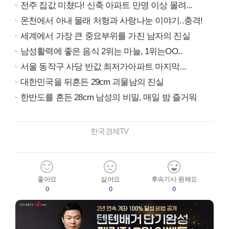
전주 집값 미쳤다! 신축 아파트 만명 이상 몰려...
온천에서 아내 몰래 처형과 사랑나눈 이야기..충격!
세계에서 가장 큰 중요부위를 가진 남자의 진실
남성활력에 좋은 음식 2위는 마늘, 1위는OO..
서울 동작구 사당 반값 최저가아파트 마지막...
대한민국을 뒤흔든 29cm 괴물남의 진실
한반도를 흔든 28cm 남성의 비밀, 매일 밤 즐거워
한국경제TV
좋아요
싫어요
후속기사 원해요
0
0
0