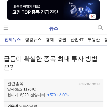
1
/
2
뉴스
홈
전체뉴스
랭킹뉴스
경제
증권
산업·IT
부동산
급등이 확실한 종목 최대 투자 방법
은?
관련종목
2026-08-07 01:48
알파칩스 (117670)
8,920
570
6.00%
현재가
전일대비
와우넷
오늘장전략