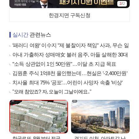
2
/
2
한경지면 구독신청
실시간
관련뉴스
'패러디 여왕' 이수지 "제 불찰이자 책임" 사과, 무슨 일
아내 가출하자 성매매女 불러 음주, 아들 살해한 30대
"소득 상관없이 1인 50만원"…이달 초 지급 목표
김원훈 주식 1억8천 올인했는데…현실은 '-2,400만원'
치사율 최대 75% '공포'…어린이 사망자 속출 '비상'
"오래 참았죠? 자, 오늘이 그날이에요.."
한국로또, 8월부터 전국
경기도 이천, 아파트값 난