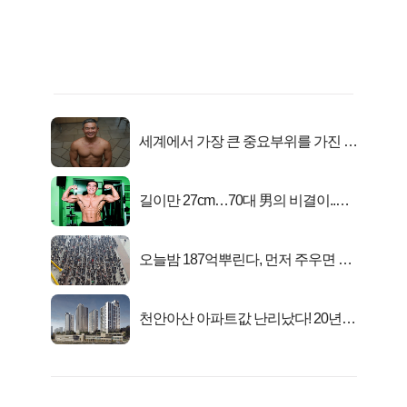
세계에서 가장 큰 중요부위를 가진 남
자의 진실
길이만 27cm…70대 男의 비결이..충
격!
오늘밤 187억뿌린다, 먼저 주우면 최
대1억..!
천안아산 아파트값 난리났다! 20년
전 분양가..