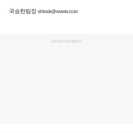
국승한팀장
shkook@wowtv.co.kr
ADVERTISEMENT