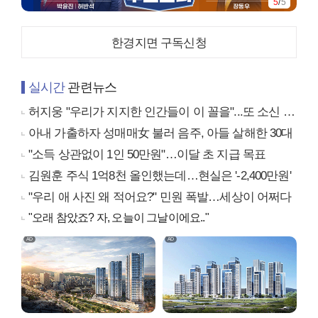
5
/
5
한경지면 구독신청
실시간
관련뉴스
허지웅 "우리가 지지한 인간들이 이 꼴을"...또 소신 발언
아내 가출하자 성매매女 불러 음주, 아들 살해한 30대
"소득 상관없이 1인 50만원"…이달 초 지급 목표
김원훈 주식 1억8천 올인했는데…현실은 '-2,400만원'
"우리 애 사진 왜 적어요?" 민원 폭발…세상이 어쩌다
"오래 참았죠? 자, 오늘이 그날이에요.."