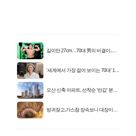
길이만 27cm…70대 男의 비결이..충
격!
‘세계에서 가장 젊어 보이는 70대’ 1위
선정…
오산 신축 아파트, 선착순 ‘반값’ 분양
시작..
방귀잦고,가스참 장속보니 대장이아
니라..