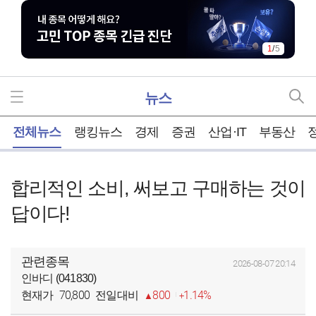
1
/
5
뉴스
홈
전체뉴스
랭킹뉴스
경제
증권
산업·IT
부동산
합리적인 소비, 써보고 구매하는 것이
답이다!
관련종목
2026-08-07 20:14
인바디 (041830)
70,800
800
1.14%
현재가
전일대비