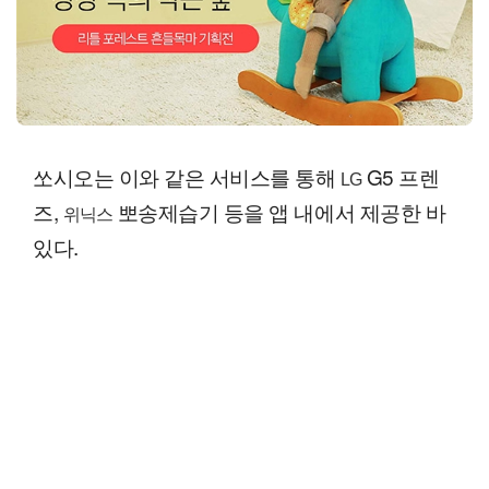
쏘시오는 이와 같은 서비스를 통해
G5 프렌
LG
즈,
뽀송제습기 등을 앱 내에서 제공한 바
위닉스
있다.