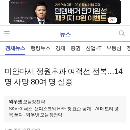
2
/
2
뉴스
홈
전체뉴스
랭킹뉴스
경제
증권
산업·IT
부동산
미얀마서 정원초과 여객선 전복…14
명 사망·80여 명 실종
와우넷
오늘장전략
SK하이닉스, 샌디스크와 HBF 첫 표준 공개…AI 메모리 병
목 푼다 - 와우넷 오늘장전략