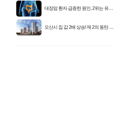
대장암 환자 급증한 원인, 2위는 유산
균 1위는OO..
오산시 집 값 2배 상승! 제 2의 동탄 신
화..