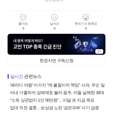
좋아요
싫어요
후속기사 원해요
0
0
0
1
/
2
한경지면 구독신청
실시간
관련뉴스
'패러디 여왕' 이수지 "제 불찰이자 책임" 사과, 무슨 일
아내 가출하자 성매매女 불러 음주, 아들 살해한 30대
"소득 상관없이 1인 50만원"…이달 초 지급 목표
입대 직전 결혼…보상금 노린 '검은과부' 사기 급증