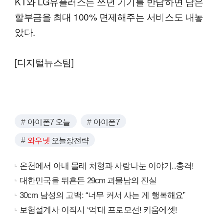
KT와 LG유플러스는 쓰던 기기를 반납하면 남은
할부금을 최대 100% 면제해주는 서비스도 내놓
았다.
[디지털뉴스팀]
아이폰7 오늘
아이폰7
와우넷
오늘장전략
온천에서 아내 몰래 처형과 사랑나눈 이야기..충격!
대한민국을 뒤흔든 29cm 괴물남의 진실
30cm 남성의 고백: “너무 커서 사는 게 행복해요”
보험설계사 이직시 ‘억’대 프로모션! 키움에셋!