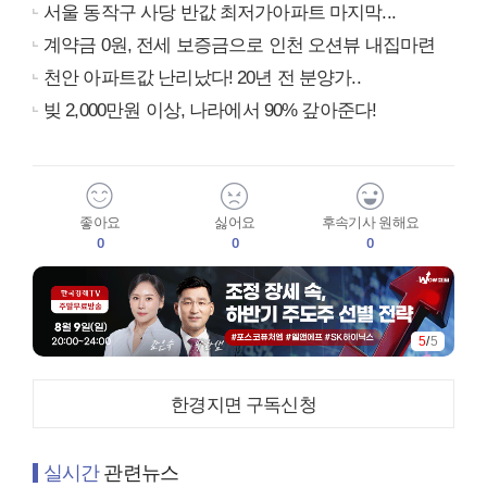
서울 동작구 사당 반값 최저가아파트 마지막...
계약금 0원, 전세 보증금으로 인천 오션뷰 내집마련
천안 아파트값 난리났다! 20년 전 분양가..
빚 2,000만원 이상, 나라에서 90% 갚아준다!
좋아요
싫어요
후속기사 원해요
0
0
0
5
/
5
한경지면 구독신청
실시간
관련뉴스