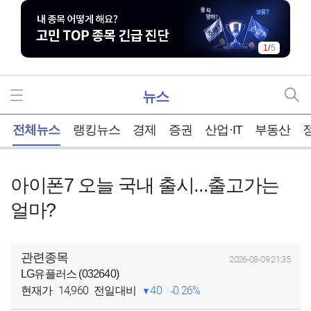
1
/
5
뉴스
홈
전체뉴스
랭킹뉴스
경제
증권
산업·IT
부동산
아이폰7 오늘 국내 출시...출고가는
얼마?
관련종목
2026-08-09 21:35
LG유플러스 (032640)
14,960
40
0.26%
현재가
전일대비