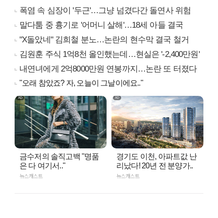
폭염 속 심장이 '두근'…그냥 넘겼다간 돌연사 위험
말다툼 중 흉기로 '어머니 살해'…18세 아들 결국
"X돌았네" 김희철 분노…논란의 현수막 결국 철거
김원훈 주식 1억8천 올인했는데…현실은 '-2,400만원'
내연녀에게 2억8000만원 연봉까지…논란 또 터졌다
"오래 참았죠? 자, 오늘이 그날이에요.."
금수저의 솔직고백 "명품
경기도 이천, 아파트값 난
은 다 여기서.."
리났다! 20년 전 분양가..
뉴스캐스트
뉴스캐스트