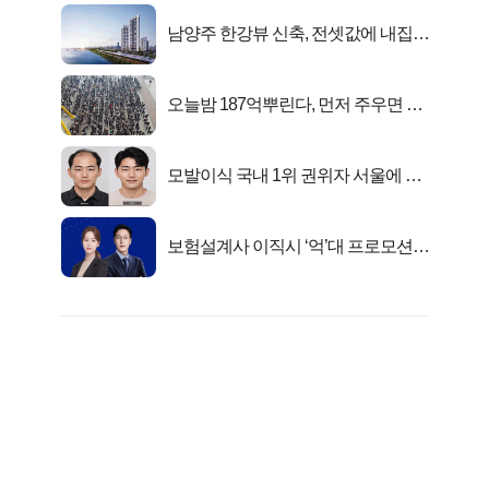
남양주 한강뷰 신축, 전셋값에 내집마
련!
오늘밤 187억뿌린다, 먼저 주우면 최
대1억..!
모발이식 국내 1위 권위자 서울에 있
었다..
보험설계사 이직시 ‘억’대 프로모션!
키움에셋!