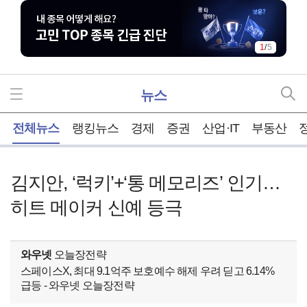
2
/
5
뉴스
홈
전체뉴스
랭킹뉴스
경제
증권
산업·IT
부동산
김지안, ‘럭키’+‘통 메모리즈’ 인기…
히트 메이커 신예 등극
와우넷
오늘장전략
스페이스X, 최대 9.1억주 보호예수 해제 우려 딛고 6.14%
급등 - 와우넷 오늘장전략