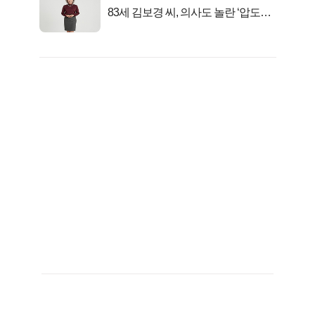
83세 김보경 씨, 의사도 놀란 ‘압도적
피지컬’