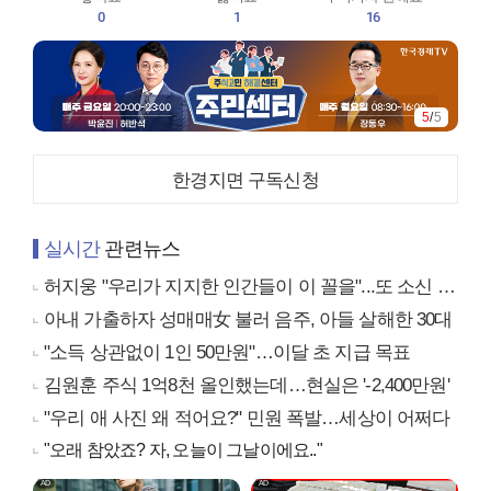
0
1
16
5
/
5
한경지면 구독신청
실시간
관련뉴스
허지웅 "우리가 지지한 인간들이 이 꼴을"...또 소신 발언
아내 가출하자 성매매女 불러 음주, 아들 살해한 30대
"소득 상관없이 1인 50만원"…이달 초 지급 목표
김원훈 주식 1억8천 올인했는데…현실은 '-2,400만원'
"우리 애 사진 왜 적어요?" 민원 폭발…세상이 어쩌다
"오래 참았죠? 자, 오늘이 그날이에요.."