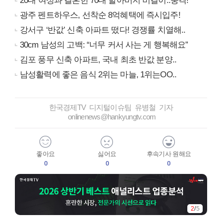
20대 여성과 결혼한 70대 할아버지 비결이..충격!
광주 펜트하우스, 선착순 8억혜택에 즉시입주!
강서구 ‘반값’ 신축 아파트 떴다! 경쟁률 치열해..
30cm 남성의 고백: “너무 커서 사는 게 행복해요”
김포 풍무 신축 아파트, 국내 최초 반값 분양..
남성활력에 좋은 음식 2위는 마늘, 1위는OO..
한국경제TV 디지털이슈팀 유병철 기자
onlinenews@hankyungtv.com
좋아요
싫어요
후속기사 원해요
0
0
0
3
/
5