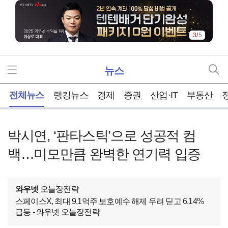
4
/
5
뉴스
홈
전체뉴스
랭킹뉴스
경제
증권
산업·IT
부동산
박시연, ‘판타스틱’으로 성공적 컴
백…미모만큼 완벽한 연기력 입증
와우넷
오늘장전략
스페이스X, 최대 9.1억주 보호예수 해제 우려 딛고 6.14%
급등 - 와우넷 오늘장전략