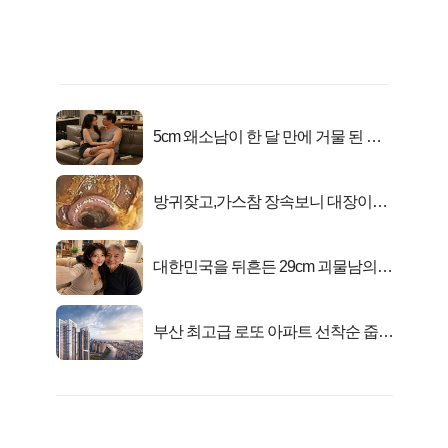
5cm 왜소남이 한 달 만에 거물 된 사
연
방귀잦고,가스참 장속보니 대장이아
니라..
대한민국을 뒤흔든 29cm 괴물남의
진실
부산 최고급 로또 아파트 선착순 줍줍
떴다!