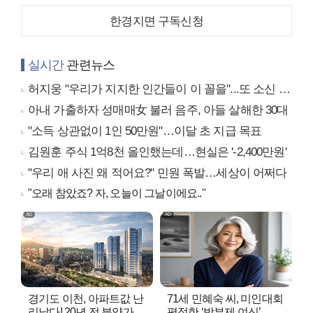
한경지면 구독신청
실시간
관련뉴스
허지웅 "우리가 지지한 인간들이 이 꼴을"...또 소신 발언
아내 가출하자 성매매女 불러 음주, 아들 살해한 30대
"소득 상관없이 1인 50만원"…이달 초 지급 목표
김원훈 주식 1억8천 올인했는데…현실은 '-2,400만원'
"우리 애 사진 왜 적어요?" 민원 폭발…세상이 어쩌다
"오래 참았죠? 자, 오늘이 그날이에요.."
경기도 이천, 아파트값 난
71세 민혜숙 씨, 미인대회
리났다! 20년 전 분양가..
평정한 ‘방부제 여신’