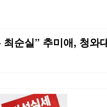
TV홈
무료방송
전체뉴스
증권
파트너스
경제
종목핫라인
추천 상
산업
경제
오늘의 
정치
생활경제
수익후기
국제
기업·CEO
이벤트
칼럼·연재
 최순실” 추미애, 청와
특집방송
전체 프로그램
채널/편성
지역별채널
)
편성표