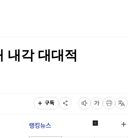
퀀텀
927
(
1.64%
)
홈
AI추천
이더리움 클래식
9,245
(
0.33%
)
품
마켓이슈
특징주
이벤트
비트코인
91,862,000
(
0.21%
)
대 내각 대대적
구독
랭킹뉴스