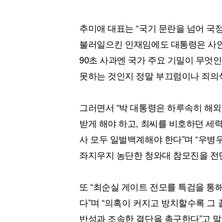
추미애 대표는 “국기 문란을 넘어 국
불러일으킨 인재임에도 대통령은 사안의
90초 사과엔 국가 주요 기밀이 무엇
못하는 것인지 정말 부끄럼이나 죄의
그러면서 “박 대통령은 하루속히 해외
받게 해야 하고, 최씨를 비호하던 세
사 모두 일벌백계해야 한다”며 “우
좌지우지 농단한 청와대 참모진을 전면
또 “최순실 게이트 전모를 특검을 통
다”며 “의혹이 커지고 방치할수록 그
반성과 조속한 결단을 촉구한다”고 말