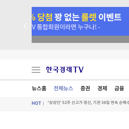
 꽝 없는 룰렛 이벤트
[표] 투자자별 매매동향(6일)
"오픈AI 에이전트, 허깅페이스 침투 전 자체시스템
[속보] 코스피, 4.6% 급락 6,200대…코스닥은 0
뉴스홈
전체뉴스
증권
경제
금융
'상상인' 52주 신고가 경신, 기관 36일 연속 순매수
HOT
[포토+] 박정민, '멋짐 가득한 모습~'
"나야, '흑백요리사' 시즌3"
ON AIR
뉴스
[온에어] 성공투자 오후증시