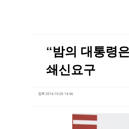
한국경제TV
뉴스홈
[표] 투자자별 매매동향(6일)
머니팜 모닝라이브
증권
굿모닝 작전
금융
[표] 투자자별 매매동향(6일)
오늘장 뭐사지?
부동산
[오후5시] 뉴스플러스
사회
온로드 (ON ROAD) 인사이트
글로벌경제
“밤의 대통령은
랭킹뉴스
쇄신요구
미네르바아카데미
증권 데이터
입력
2016-10-26 14:46
스페셜강의
특징주 뉴스
투자/재테크
매매신호 (랭킹100
부동산/세무
투자분석
산업
국내증시
[모집-3기-] 돈버는 트레이딩 투자 북클럽
환율