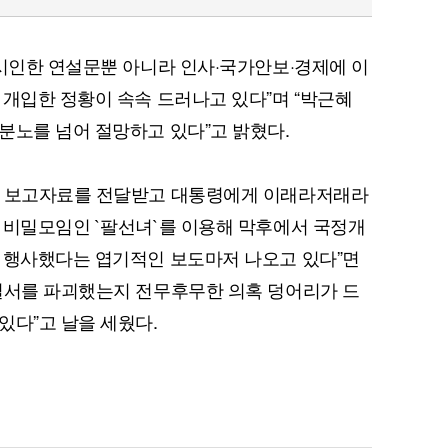
 시인한 연설문뿐 아니라 인사·국가안보·경제에 이
 개입한 정황이 속속 드러나고 있다”며 “박근혜
분노를 넘어 절망하고 있다”고 밝혔다.
퀀텀
령 보고자료를 전달받고 대통령에게 이래라저래라
이더리움 클래식
9
 비밀모임인 `팔선녀`를 이용해 막후에서 국정개
 행사했다는 엽기적인 보도마저 나오고 있다”면
질서를 파괴했는지 전무후무한 의혹 덩어리가 드
있다”고 날을 세웠다.