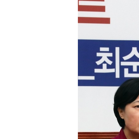
[할인50%] 한·미 투자 올인원 클래스
해외증시