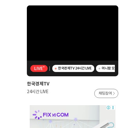
한국경제TV 24시간 LIVE
머니팜 모닝라이브 -
한국경제TV
24시간 LIVE
채팅참여