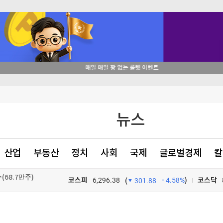
뉴스
 해킹"
.3% 상승
산업
부동산
정치
사회
국제
글로벌경제
칼
(68.7만주)
코스피
6,296.38
4.58%
)
코스닥
(
301.88
TV프로그램
와우