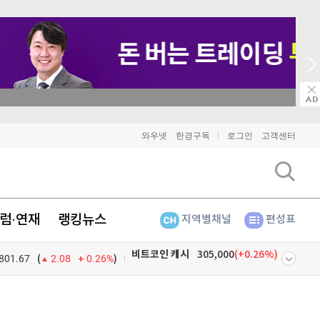
→ 온라인 투자교육은 미네르바아카데미 / minervaacademy.co.kr
비트코인
91,862,000
(
0.21%
)
와우넷
한경구독
로그인
고객센터
이더리움
2,712,000
(
1.65%
)
리플
1,491
(
-1.57%
)
럼·연재
랭킹뉴스
지역별채널
편성표
비트코인 캐시
305,000
(
0.26%
)
801.67
0.26%
)
이오스
896
(
-0.45%
)
(
2.08
비트코인 골드
1,313
(
-763.82%
)
넷
주식창