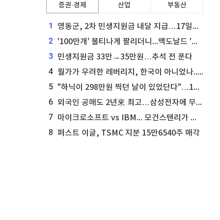
증권·경제
산업
부동산
1
영동군, 2차 민생지원금 내달 지급…17일부터 신청 접수
2
'100만개' 불티나게 팔리더니...맥도날드 '충주찰옥수수버거' 돌연 판매 종료
3
민생지원금 33만→35만원…추석 전 푼다
4
월가가 우려한 레버리지, 한국이 아니었나...'상황 인식' 못한 아셴브레너의 추락
5
"하닉이 298만원 찍던 날이 있었단다"…100만 클릭 '전래동화' 정체
6
외국인 공매도 2년來 최고…삼성전자에 무슨일이 [B급기자의 B급리포트]
7
마이크로소프트 vs IBM... 모건스탠리가 선택한 하이퍼스케일러 투자 유망주
8
퍼스트 이글, TSMC 지분 15만6540주 매각