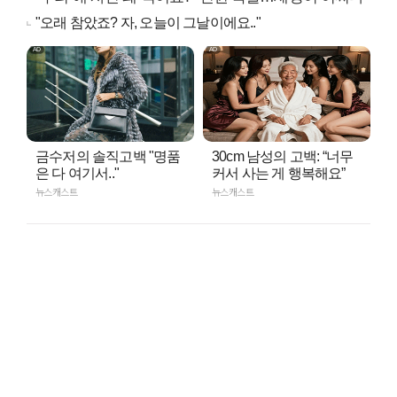
"오래 참았죠? 자, 오늘이 그날이에요.."
금수저의 솔직고백 "명품
30cm 남성의 고백: “너무
은 다 여기서.."
커서 사는 게 행복해요”
뉴스캐스트
뉴스캐스트