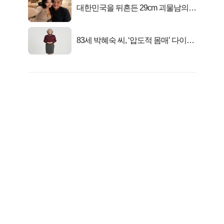
대한민국을 뒤흔든 29cm 괴물남의
진실
83세 박혜숙 씨, ‘압도적 몸매’ 다이어
트 신 등극