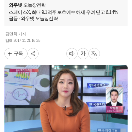
와우넷
오늘장전략
스페이스X, 최대 9.1억주 보호예수 해제 우려 딛고 6.14%
급등 - 와우넷 오늘장전략
김민희 기자
2017-11-21 16:35
입력
구독