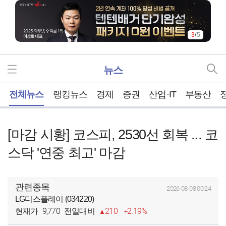
3
/
5
뉴스
홈
전체뉴스
랭킹뉴스
경제
증권
산업·IT
부동산
[마감 시황] 코스피, 2530선 회복 ... 코
스닥 '연중 최고' 마감
관련종목
2026-08-08 00:24
LG디스플레이 (034220)
9,770
210
2.19%
현재가
전일대비