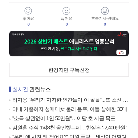
좋아요
싫어요
후속기사 원해요
0
0
0
2
/
5
한경지면 구독신청
실시간
관련뉴스
허지웅 "우리가 지지한 인간들이 이 꼴을"...또 소신 발언
아내 가출하자 성매매女 불러 음주, 아들 살해한 30대
"소득 상관없이 1인 50만원"…이달 초 지급 목표
김원훈 주식 1억8천 올인했는데…현실은 '-2,400만원'
"우리 애 사진 왜 적어요?" 민원 폭발…세상이 어쩌다